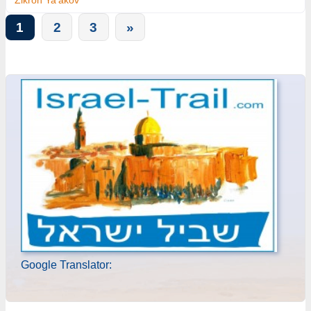
Zikron Ya'akov
1
2
3
»
Google Translator: