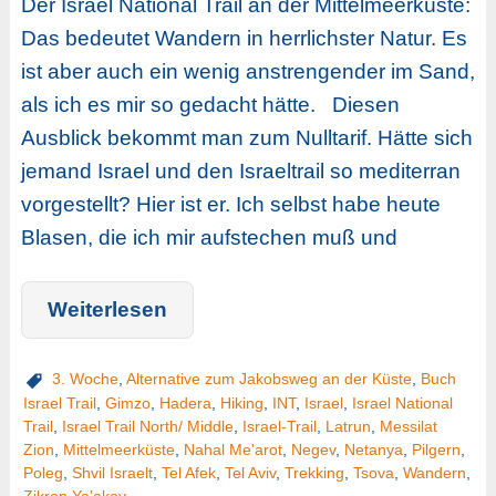
Der Israel National Trail an der Mittelmeerküste:
Das bedeutet Wandern in herrlichster Natur. Es
ist aber auch ein wenig anstrengender im Sand,
als ich es mir so gedacht hätte. Diesen
Ausblick bekommt man zum Nulltarif. Hätte sich
jemand Israel und den Israeltrail so mediterran
vorgestellt? Hier ist er. Ich selbst habe heute
Blasen, die ich mir aufstechen muß und
Weiterlesen
3. Woche
,
Alternative zum Jakobsweg an der Küste
,
Buch
Israel Trail
,
Gimzo
,
Hadera
,
Hiking
,
INT
,
Israel
,
Israel National
Trail
,
Israel Trail North/ Middle
,
Israel-Trail
,
Latrun
,
Messilat
Zion
,
Mittelmeerküste
,
Nahal Me'arot
,
Negev
,
Netanya
,
Pilgern
,
Poleg
,
Shvil Israelt
,
Tel Afek
,
Tel Aviv
,
Trekking
,
Tsova
,
Wandern
,