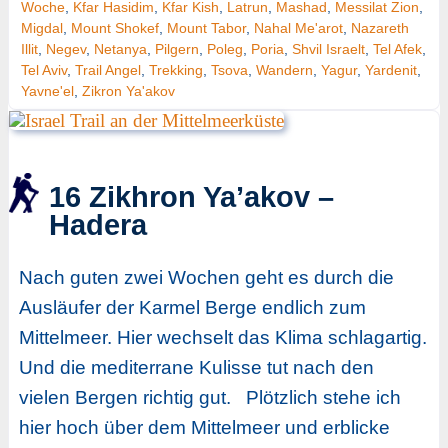
Woche
,
Kfar Hasidim
,
Kfar Kish
,
Latrun
,
Mashad
,
Messilat Zion
,
Migdal
,
Mount Shokef
,
Mount Tabor
,
Nahal Me'arot
,
Nazareth
Illit
,
Negev
,
Netanya
,
Pilgern
,
Poleg
,
Poria
,
Shvil Israelt
,
Tel Afek
,
Tel Aviv
,
Trail Angel
,
Trekking
,
Tsova
,
Wandern
,
Yagur
,
Yardenit
,
Yavne'el
,
Zikron Ya'akov
16 Zikhron Ya’akov –
Hadera
Nach guten zwei Wochen geht es durch die
Ausläufer der Karmel Berge endlich zum
Mittelmeer. Hier wechselt das Klima schlagartig.
Und die mediterrane Kulisse tut nach den
vielen Bergen richtig gut. Plötzlich stehe ich
hier hoch über dem Mittelmeer und erblicke