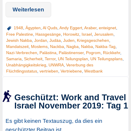
Weiterlesen
1948
,
Ägypten
,
Al Quds
,
Andy Eggert
,
Araber
,
enteignet
,
Free Palestine
,
Hassgesänge
,
Horowitz
,
Israel
,
Jerusalem
,
Jewish Nakba
,
Jordan
,
Judäa
,
Juden
,
Kriegsgeschehen
,
Mandatszeit
,
Moslems
,
Nackba
,
Nagba
,
Nakba
,
Nakba-Tag
,
Nazi-Verbrechen
,
Palästina
,
Palästinenser
,
Pogrom
,
Rückkehr
,
Samaria
,
Sicherheit
,
Terror
,
UN Teilungsplan
,
UN Teilungsplans
,
Unabhängigkeitskrieg
,
UNWRA
,
Vererbung des
Flüchtlingsstatus
,
vertrieben
,
Vertriebene
,
Westbank
Geschützt: Work and Travel
Israel November 2019: Tag 1
Es gibt keinen Textauszug, da dies ein
geschützter Beitrag ist.