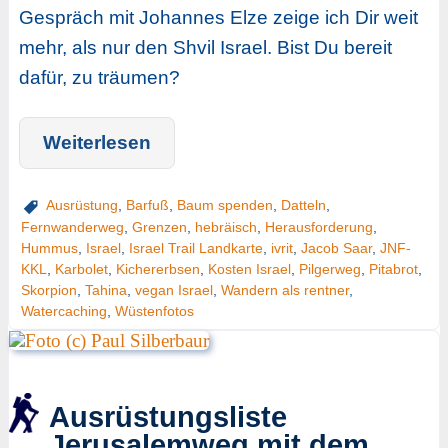
Gespräch mit Johannes Elze zeige ich Dir weit
mehr, als nur den Shvil Israel. Bist Du bereit
dafür, zu träumen?
Weiterlesen
Ausrüstung
,
Barfuß
,
Baum spenden
,
Datteln
,
Fernwanderweg
,
Grenzen
,
hebräisch
,
Herausforderung
,
Hummus
,
Israel
,
Israel Trail Landkarte
,
ivrit
,
Jacob Saar
,
JNF-
KKL
,
Karbolet
,
Kichererbsen
,
Kosten Israel
,
Pilgerweg
,
Pitabrot
,
Skorpion
,
Tahina
,
vegan Israel
,
Wandern als rentner
,
Watercaching
,
Wüstenfotos
Ausrüstungsliste
Jerusalemweg mit dem