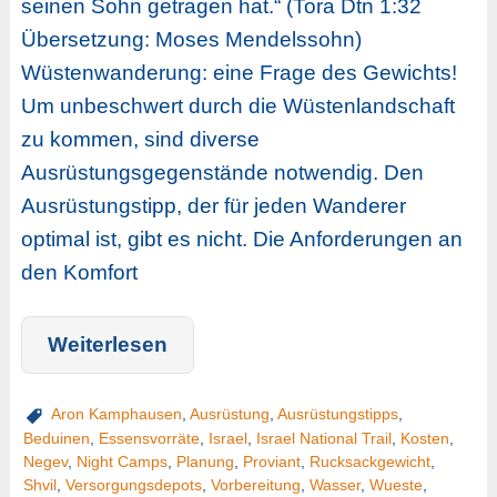
seinen Sohn getragen hat.“ (Tora Dtn 1:32
Übersetzung: Moses Mendelssohn)
Wüstenwanderung: eine Frage des Gewichts!
Um unbeschwert durch die Wüstenlandschaft
zu kommen, sind diverse
Ausrüstungsgegenstände notwendig. Den
Ausrüstungstipp, der für jeden Wanderer
optimal ist, gibt es nicht. Die Anforderungen an
den Komfort
Weiterlesen
Aron Kamphausen
,
Ausrüstung
,
Ausrüstungstipps
,
Beduinen
,
Essensvorräte
,
Israel
,
Israel National Trail
,
Kosten
,
Negev
,
Night Camps
,
Planung
,
Proviant
,
Rucksackgewicht
,
Shvil
,
Versorgungsdepots
,
Vorbereitung
,
Wasser
,
Wueste
,