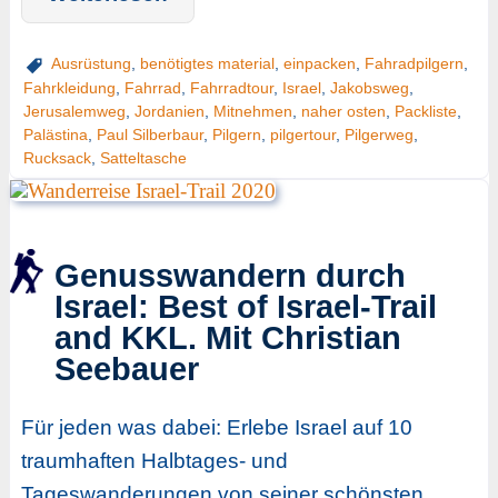
Ausrüstung
,
benötigtes material
,
einpacken
,
Fahradpilgern
,
Fahrkleidung
,
Fahrrad
,
Fahrradtour
,
Israel
,
Jakobsweg
,
Jerusalemweg
,
Jordanien
,
Mitnehmen
,
naher osten
,
Packliste
,
Palästina
,
Paul Silberbaur
,
Pilgern
,
pilgertour
,
Pilgerweg
,
Rucksack
,
Satteltasche
Genusswandern durch
Israel: Best of Israel-Trail
and KKL. Mit Christian
Seebauer
Für jeden was dabei: Erlebe Israel auf 10
traumhaften Halbtages- und
Tageswanderungen von seiner schönsten