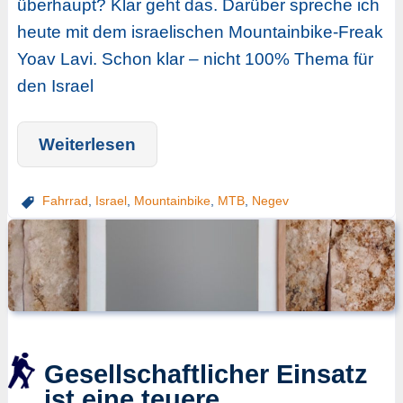
überhaupt? Klar geht das. Darüber spreche ich
heute mit dem israelischen Mountainbike-Freak
Yoav Lavi. Schon klar – nicht 100% Thema für
den Israel
Weiterlesen
Fahrrad
,
Israel
,
Mountainbike
,
MTB
,
Negev
Gesellschaftlicher Einsatz
ist eine teuere