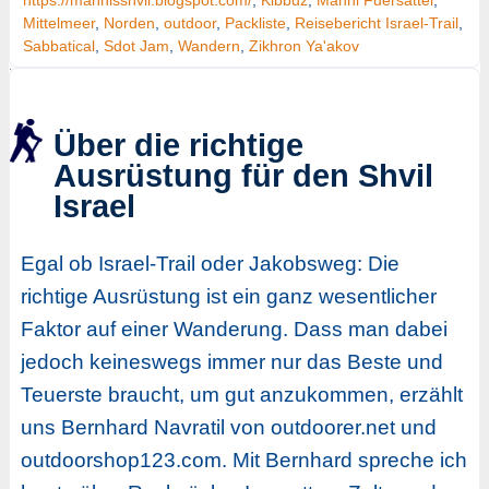
https://mannisshvil.blogspot.com/
,
Kibbuz
,
Manni Fuersattel
,
Mittelmeer
,
Norden
,
outdoor
,
Packliste
,
Reisebericht Israel-Trail
,
Sabbatical
,
Sdot Jam
,
Wandern
,
Zikhron Ya'akov
Über die richtige
Ausrüstung für den Shvil
Israel
Egal ob Israel-Trail oder Jakobsweg: Die
richtige Ausrüstung ist ein ganz wesentlicher
Faktor auf einer Wanderung. Dass man dabei
jedoch keineswegs immer nur das Beste und
Teuerste braucht, um gut anzukommen, erzählt
uns Bernhard Navratil von outdoorer.net und
outdoorshop123.com. Mit Bernhard spreche ich