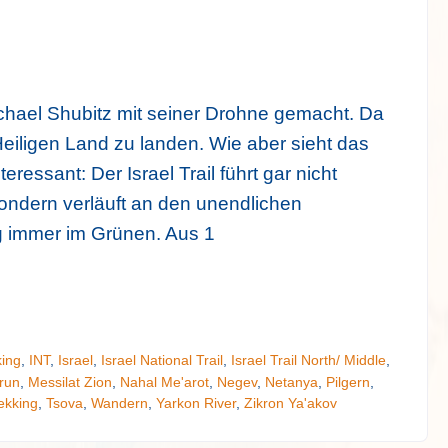
chael Shubitz mit seiner Drohne gemacht. Da
eiligen Land zu landen. Wie aber sieht das
eressant: Der Israel Trail führt gar nicht
sondern verläuft an den unendlichen
 immer im Grünen. Aus 1
king
,
INT
,
Israel
,
Israel National Trail
,
Israel Trail North/ Middle
,
run
,
Messilat Zion
,
Nahal Me'arot
,
Negev
,
Netanya
,
Pilgern
,
ekking
,
Tsova
,
Wandern
,
Yarkon River
,
Zikron Ya'akov