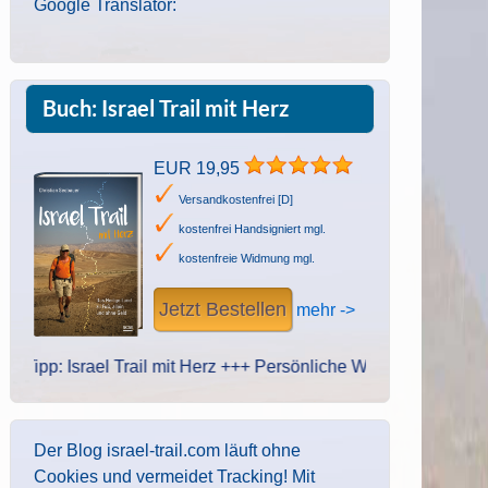
Google Translator:
Buch: Israel Trail mit Herz
EUR 19,95
Versandkostenfrei [D]
kostenfrei Handsigniert mgl.
kostenfreie Widmung mgl.
Jetzt Bestellen
mehr ->
: Israel Trail mit Herz +++ Persönliche Widmung des Autors. Hand
Der Blog israel-trail.com läuft ohne
Cookies und vermeidet Tracking! Mit