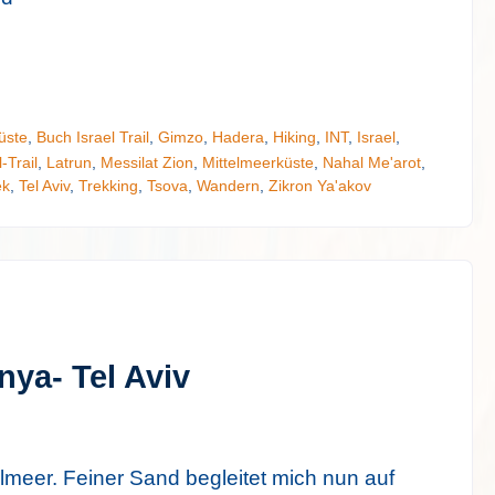
üste
,
Buch Israel Trail
,
Gimzo
,
Hadera
,
Hiking
,
INT
,
Israel
,
l-Trail
,
Latrun
,
Messilat Zion
,
Mittelmeerküste
,
Nahal Me'arot
,
ek
,
Tel Aviv
,
Trekking
,
Tsova
,
Wandern
,
Zikron Ya'akov
nya- Tel Aviv
lmeer. Feiner Sand begleitet mich nun auf