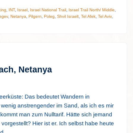
king
,
INT
,
Israel
,
Israel National Trail
,
Israel Trail North/ Middle
,
egev
,
Netanya
,
Pilgern
,
Poleg
,
Shvil Israelt
,
Tel Afek
,
Tel Aviv
,
ach, Netanya
lmeerküste: Das bedeutet Wandern in
in wenig anstrengender im Sand, als ich es mir
kommt man zum Nulltarif. Hätte sich jemand
 vorgestellt? Hier ist er. Ich selbst habe heute
nd