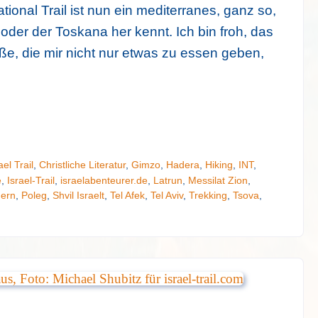
ational Trail ist nun ein mediterranes, ganz so,
oder der Toskana her kennt. Ich bin froh, das
ße, die mir nicht nur etwas zu essen geben,
el Trail
,
Christliche Literatur
,
Gimzo
,
Hadera
,
Hiking
,
INT
,
e
,
Israel-Trail
,
israelabenteurer.de
,
Latrun
,
Messilat Zion
,
gern
,
Poleg
,
Shvil Israelt
,
Tel Afek
,
Tel Aviv
,
Trekking
,
Tsova
,