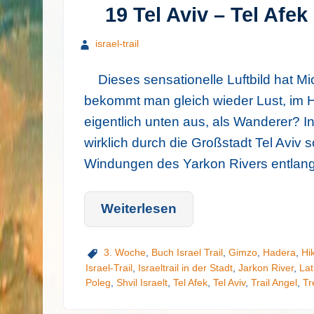
19 Tel Aviv – Tel Afek
israel-trail
Dieses sensationelle Luftbild hat Mi
bekommt man gleich wieder Lust, im H
eigentlich unten aus, als Wanderer? Int
wirklich durch die Großstadt Tel Aviv 
Windungen des Yarkon Rivers entlang
Weiterlesen
3. Woche
,
Buch Israel Trail
,
Gimzo
,
Hadera
,
Hi
Israel-Trail
,
Israeltrail in der Stadt
,
Jarkon River
,
Lat
Poleg
,
Shvil Israelt
,
Tel Afek
,
Tel Aviv
,
Trail Angel
,
Tr