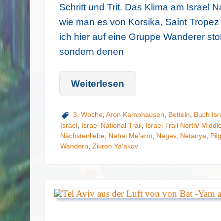
Schritt und Trit. Das Klima am Israel N
wie man es von Korsika, Saint Tropez 
ich hier auf eine Gruppe Wanderer sto
sondern denen
Weiterlesen
3. Woche
,
Aron Kamphausen
,
Betteln
,
Buch Isra
Israel
,
Israel National Trail
,
Israel Trail North/ Middl
Nächstenliebe
,
Nahal Me'arot
,
Negev
,
Netanya
,
Pil
Wandern
,
Zikron Ya'akov