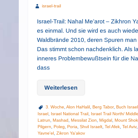
israel-trail
Israel-Trail: Nahal Me’arot – Zikhron 
es einmal. Und sie wird es auch wied
Waldbrände 2010, deren Spuren man 
Das stimmt schon nachdenklich. Als 
inneres Problembewußtsein für die Na
dass
Weiterlesen
3. Woche
,
Alon HaHalil
,
Berg Tabor
,
Buch Israel
Israel
,
Israel National Trail
,
Israel Trail North/ Middl
Latrun
,
Mashad
,
Messilat Zion
,
Migdal
,
Mount Shok
Pilgern
,
Poleg
,
Poria
,
Shvil Israelt
,
Tel Afek
,
Tel Aviv
Yavne'el
,
Zikron Ya'akov