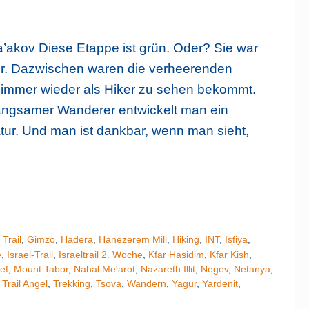
Ya’akov Diese Etappe ist grün. Oder? Sie war
er. Dazwischen waren die verheerenden
immer wieder als Hiker zu sehen bekommt.
langsamer Wanderer entwickelt man ein
tur. Und man ist dankbar, wenn man sieht,
Tipp
 Trail
,
Gimzo
,
Hadera
,
Hanezerem Mill
,
Hiking
,
INT
,
Isfiya
,
e
,
Israel-Trail
,
Israeltrail 2. Woche
,
Kfar Hasidim
,
Kfar Kish
,
ef
,
Mount Tabor
,
Nahal Me'arot
,
Nazareth Illit
,
Negev
,
Netanya
,
,
Trail Angel
,
Trekking
,
Tsova
,
Wandern
,
Yagur
,
Yardenit
,