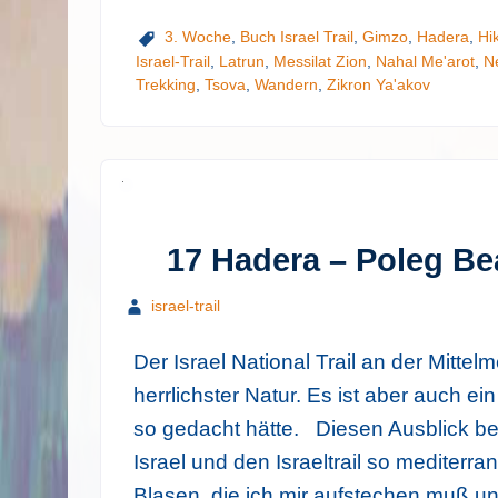
3. Woche
,
Buch Israel Trail
,
Gimzo
,
Hadera
,
Hi
Israel-Trail
,
Latrun
,
Messilat Zion
,
Nahal Me'arot
,
N
Trekking
,
Tsova
,
Wandern
,
Zikron Ya'akov
17 Hadera – Poleg Be
israel-trail
Der Israel National Trail an der Mitte
herrlichster Natur. Es ist aber auch e
so gedacht hätte. Diesen Ausblick be
Israel und den Israeltrail so mediterran
Blasen, die ich mir aufstechen muß u