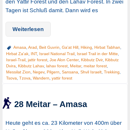
den Yattir Forest und den Lahav Forest. In zwei
Tagen ist Schluß damit. Dann wird es
Weiterlesen
Amasa
,
Arad
,
Beit Guvrin
,
Ga'at Hill
,
Hiking
,
Hirbat Tabhan
,
Hirbat Za'ak
,
INT
,
Israel National Trail
,
Israel Trail in der Mitte
,
Israel-Trail
,
jattir forest
,
Joe Alon Center
,
Kibbutz Dvir
,
Kibbutz
Dvira
,
Kibbutz Lahav
,
lahav forest
,
Meitar
,
meitar forest
,
Messilat Zion
,
Negev
,
Pilgern
,
Sansana
,
Shvil Israelt
,
Trekking
,
Tsova
,
Tzova
,
Wandern
,
yattir forest
28 Meitar – Amasa
Heute geht es ca. 23 Kilometer von 400m über