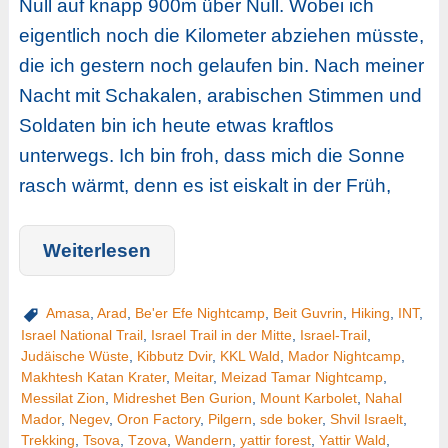
Null auf knapp 900m über Null. Wobei ich
eigentlich noch die Kilometer abziehen müsste,
die ich gestern noch gelaufen bin. Nach meiner
Nacht mit Schakalen, arabischen Stimmen und
Soldaten bin ich heute etwas kraftlos
unterwegs. Ich bin froh, dass mich die Sonne
rasch wärmt, denn es ist eiskalt in der Früh,
Weiterlesen
Amasa
,
Arad
,
Be'er Efe Nightcamp
,
Beit Guvrin
,
Hiking
,
INT
,
Israel National Trail
,
Israel Trail in der Mitte
,
Israel-Trail
,
Judäische Wüste
,
Kibbutz Dvir
,
KKL Wald
,
Mador Nightcamp
,
Makhtesh Katan Krater
,
Meitar
,
Meizad Tamar Nightcamp
,
Messilat Zion
,
Midreshet Ben Gurion
,
Mount Karbolet
,
Nahal
Mador
,
Negev
,
Oron Factory
,
Pilgern
,
sde boker
,
Shvil Israelt
,
Trekking
,
Tsova
,
Tzova
,
Wandern
,
yattir forest
,
Yattir Wald
,