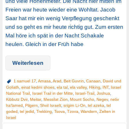
und viele Höhenmeter. Die Nacht hier mitten im
Freien war heute wieder eine Wohltat. Jacob
Saar hat mir ein wenig Verpflegung geschenkt
und so geht es mir heute richtig gut. Zum ersten
Mal höre ich spät in der Nacht Schakale
heulen. Gleich in der Früh habe
Weiterlesen
1 samuel 17
,
Amasa
,
Arad
,
Beit Guvrin
,
Canaan
,
David und
Goliath
,
einat kedmi shoes
,
ela tal
,
ela valley
,
Hiking
,
INT
,
Israel
National Trail
,
Israel Trail in der Mitte
,
Israel-Trail
,
Joshua
,
Kibbutz Dvir
,
Meitar
,
Messilat Zion
,
Mount Socho
,
Negev
,
netiv
ha'lamed
,
Pilgern
,
Shvil Israelt
,
srigim Li-On
,
tel azeka
,
tel
goded
,
tel jedid
,
Trekking
,
Tsova
,
Tzova
,
Wandern
,
Zelten in
Israel