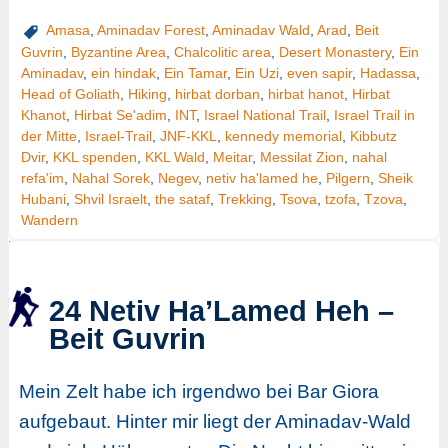
Amasa
,
Aminadav Forest
,
Aminadav Wald
,
Arad
,
Beit
Guvrin
,
Byzantine Area
,
Chalcolitic area
,
Desert Monastery
,
Ein
Aminadav
,
ein hindak
,
Ein Tamar
,
Ein Uzi
,
even sapir
,
Hadassa
,
Head of Goliath
,
Hiking
,
hirbat dorban
,
hirbat hanot
,
Hirbat
Khanot
,
Hirbat Se'adim
,
INT
,
Israel National Trail
,
Israel Trail in
der Mitte
,
Israel-Trail
,
JNF-KKL
,
kennedy memorial
,
Kibbutz
Dvir
,
KKL spenden
,
KKL Wald
,
Meitar
,
Messilat Zion
,
nahal
refa'im
,
Nahal Sorek
,
Negev
,
netiv ha'lamed he
,
Pilgern
,
Sheik
Hubani
,
Shvil Israelt
,
the sataf
,
Trekking
,
Tsova
,
tzofa
,
Tzova
,
Wandern
24 Netiv Ha’Lamed Heh –
Beit Guvrin
Mein Zelt habe ich irgendwo bei Bar Giora
aufgebaut. Hinter mir liegt der Aminadav-Wald