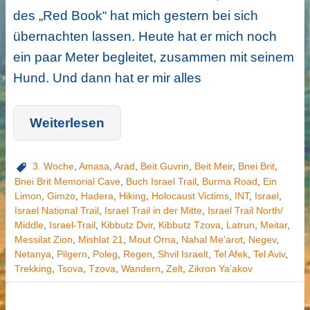
des „Red Book“ hat mich gestern bei sich
übernachten lassen. Heute hat er mich noch
ein paar Meter begleitet, zusammen mit seinem
Hund. Und dann hat er mir alles
Weiterlesen
3. Woche
,
Amasa
,
Arad
,
Beit Guvrin
,
Beit Meir
,
Bnei Brit
,
Bnei Brit Memorial Cave
,
Buch Israel Trail
,
Burma Road
,
Ein
Limon
,
Gimzo
,
Hadera
,
Hiking
,
Holocaust Victims
,
INT
,
Israel
,
Israel National Trail
,
Israel Trail in der Mitte
,
Israel Trail North/
Middle
,
Israel-Trail
,
Kibbutz Dvir
,
Kibbutz Tzova
,
Latrun
,
Meitar
,
Messilat Zion
,
Mishlat 21
,
Mout Orna
,
Nahal Me'arot
,
Negev
,
Netanya
,
Pilgern
,
Poleg
,
Regen
,
Shvil Israelt
,
Tel Afek
,
Tel Aviv
,
Trekking
,
Tsova
,
Tzova
,
Wandern
,
Zelt
,
Zikron Ya'akov