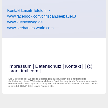
Kontakt Email/ Telefon ->
www.facebook.com/christian.seebauer.3
www.kuestenweg.de
www.seebauers-world.com
Impressum
|
Datenschutz
|
Kontakt
|
| (c)
israel-trail.com |
Die Betreiber der Webseite untersagen ausdrücklich die unautorisierte
Archivierung dieser Webseite und deren Speicherung (auch Screenshots) sowie
die öffentliche Zugänglichmachung von unautorisiert archivierten Inhalten. Siehe
robots.txt, DCMA Take Down Notices etc.