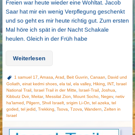
Freien war heute wieder eine Wohltat. Jacob
Saar hat mir ein wenig Verpflegung geschenkt
und so geht es mir heute richtig gut. Zum ersten
Mal höre ich spät in der Nacht Schakale
heulen. Gleich in der Früh habe
Weiterlesen
1 samuel 17
,
Amasa
,
Arad
,
Beit Guvrin
,
Canaan
,
David und
Goliath
,
einat kedmi shoes
,
ela tal
,
ela valley
,
Hiking
,
INT
,
Israel
National Trail
,
Israel Trail in der Mitte
,
Israel-Trail
,
Joshua
,
Kibbutz Dvir
,
Meitar
,
Messilat Zion
,
Mount Socho
,
Negev
,
netiv
ha'lamed
,
Pilgern
,
Shvil Israelt
,
srigim Li-On
,
tel azeka
,
tel
goded
,
tel jedid
,
Trekking
,
Tsova
,
Tzova
,
Wandern
,
Zelten in
Israel