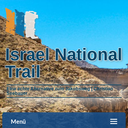
Israel National
Trail
Eine echte Alternative zum Jakobsweg | Christian
Seebauer
Menü