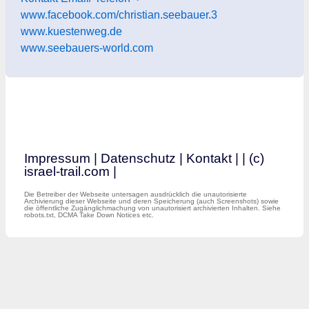
www.facebook.com/christian.seebauer.3
www.kuestenweg.de
www.seebauers-world.com
Impressum
|
Datenschutz
|
Kontakt
|
| (c)
israel-trail.com |
Die Betreiber der Webseite untersagen ausdrücklich die unautorisierte
Archivierung dieser Webseite und deren Speicherung (auch Screenshots) sowie
die öffentliche Zugänglichmachung von unautorisiert archivierten Inhalten. Siehe
robots.txt, DCMA Take Down Notices etc.