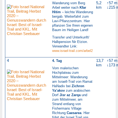
5,2
↑57 m
Wanderung vom Berg
km
↓215 
Arbel weiter nach
Kfar
Hitim
– leichte Wanderung
bergab.
Weiterfahrt zum
Lavi-Pflanzzentrum. Hier
pflanzen Sie Ihren eigenen
Baum im Heiligen Land!
Transfer und Unterkunft/
Halbpension Nir Etzion.
Verwandter Link:
www.israel-trail.com/arbel2
4
13,7
↑57 m
4. Tag
km
↓173 
Vom malerischen
Hochplateau zum
Mittelmeer: Wanderung
am Israell-Trail von Ramat
HaNadiv bei
Zichron
Ya’akov
zum arabischen
Dorf
Jisr az Zarqa
und
zum Mittelmeer, am
Strand entlang von
Fishermans Village
Richtung
Caesarea
. Hier
führt der Israel Trail uns