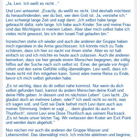
„Ja, Levi. Ich weiß es nicht…“
Und Levi antwortet: „Exactly, du weißt es nicht. Und deshalb möchtest
du herausfindenden, wer du bist, wer dein Gott ist. Ja, verstehe ich.“
Levi schweigt lange Zeit und sagt dann: „Ich selbst habe lange
gebraucht dafür, sehr lange. Ich habe auch Kinder. Sie und meine Frau
sind das Wichtigste in meinem Leben. Aber über mich selbst habe ich
vieles nicht gewusst, bis ich den Israel-Trail gelaufen bin.“
Inzwischen stehe ich wieder und auch die anderen der Gruppe haben
mich irgendwie in die Arme geschlossen. Ich könnte mich zu Tode
schämen, dass ich hier so nackt vor ihnen stehe. Aber es ist halt
einfach so und ich möchte es heute auch zulassen. Auch die anderen
bemerken, dass sie hier gerade einem Menschen begegnen, der völlig
hilflos auf der Suche nach sich selbst ist. Einer, der gerade vor Angst
zittert und den seine Gefühle völlig überwältigen. Levi weiß, dass ich
heute nicht mit ihm mitgehen kann. Sonst wäre meine Reise zu Ende,
bevor ich mich selbst gefunden habe.
„Es ist wichtig, dass du dir selbst nahe kommst. Nur wenn du dich
selbst gefunden hast, kannst du andern Menschen deine Kraft und
deine Hilfe geben. In diesem und im nächsten Leben“. Levi lacht. „Du
glaubst doch an mehrere Leben, oder?“ Ich weiß nicht so recht, was
ich sagen soll, und Gott sei Dank befreit mich Levi dann auch aus
meiner Stimmung. Indem er sagt „… dann glaubst du auch an
Thunfisch“, nimmt Levi eine Dose Thunfisch aus seinem Rucksack.
„Es ist heute unser letzter Tag. Wir verlassen den Krater am Exit Point
und werden dann abgeholt.“
Nun reichen mir auch die anderen der Gruppe Wasser und
Lebensmittel. Das überwältigt mich. Ich möchte ablehnen und beginne,