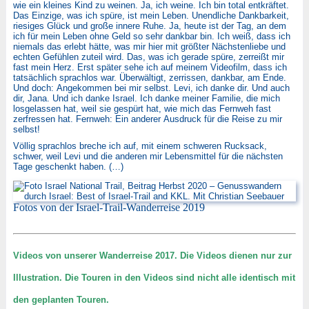
wie ein kleines Kind zu weinen. Ja, ich weine. Ich bin total entkräftet.
Das Einzige, was ich spüre, ist mein Leben. Unendliche Dankbarkeit,
riesiges Glück und große innere Ruhe. Ja, heute ist der Tag, an dem
ich für mein Leben ohne Geld so sehr dankbar bin. Ich weiß, dass ich
niemals das erlebt hätte, was mir hier mit größter Nächstenliebe und
echten Gefühlen zuteil wird. Das, was ich gerade spüre, zerreißt mir
fast mein Herz. Erst später sehe ich auf meinem Videofilm, dass ich
tatsächlich sprachlos war. Überwältigt, zerrissen, dankbar, am Ende.
Und doch: Angekommen bei mir selbst. Levi, ich danke dir. Und auch
dir, Jana. Und ich danke Israel. Ich danke meiner Familie, die mich
losgelassen hat, weil sie gespürt hat, wie mich das Fernweh fast
zerfressen hat. Fernweh: Ein anderer Ausdruck für die Reise zu mir
selbst!
Völlig sprachlos breche ich auf, mit einem schweren Rucksack,
schwer, weil Levi und die anderen mir Lebensmittel für die nächsten
Tage geschenkt haben. (…)
Fotos von der Israel-Trail-Wanderreise 2019
Videos von unserer Wanderreise 2017. Die Videos dienen nur zur
Illustration. Die Touren in den Videos sind nicht alle identisch mit
den geplanten Touren.