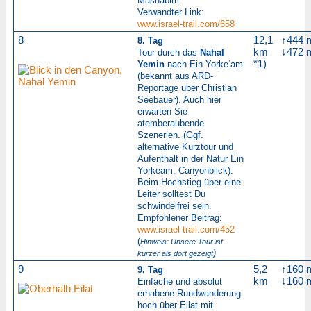
Mashabim
Verwandter Link:
www.israel-trail.com/658
8
12,1
↑444 
8. Tag
km
↓472 
Tour durch das
Nahal
*1)
Yemin
nach Ein Yorke‘am
(bekannt aus ARD-
Reportage über Christian
Seebauer). Auch hier
erwarten Sie
atemberaubende
Szenerien. (Ggf.
alternative Kurztour und
Aufenthalt in der Natur Ein
Yorkeam, Canyonblick).
Beim Hochstieg über eine
Leiter solltest Du
schwindelfrei sein.
Empfohlener Beitrag:
www.israel-trail.com/452
(
Hinweis: Unsere Tour ist
)
kürzer als dort gezeigt
9
5,2
↑160 
9. Tag
km
↓160 
Einfache und absolut
erhabene Rundwanderung
hoch über Eilat mit