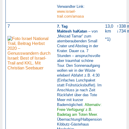
Verwandter Link:
www.israel-
trail.com/amasa
7
13,0
↑338 
7. Tag
km
↓734 
Maktesh haKatan
– von
„Meizad Tamar“ zum
*1)
atemberaubenden Small
Crater und Abstieg in der
Krater. Dauer ca. 7
Stunden – anspruchsvolle
aber traumhat schöne
Tour. Den Sonnenaufgang
wollen wir in der Wüste
erleben! Abfahrt z.B. 4:30
(Einfaches Lunchpaket
statt Frühstücksbuffet).
Im
Anschluss je nach Zeit
Rückfahrt über das Tote
Meer mit kurzer
Bademöglicheit.
Alternativ:
Freie Verfügung/ z.B.
Badetag am Toten Meer.
Übernachtung/Halbpension
Kibbutz-Gästehaus