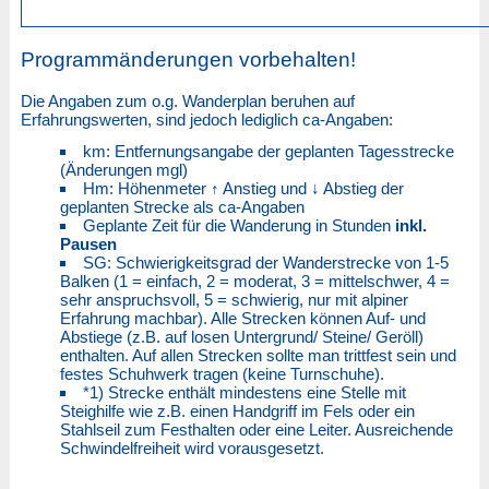
Programmänderungen vorbehalten!
Die Angaben zum o.g. Wanderplan beruhen auf
Erfahrungswerten, sind jedoch lediglich ca-Angaben:
km: Entfernungsangabe der geplanten Tagesstrecke
(Änderungen mgl)
Hm: Höhenmeter ↑ Anstieg und ↓ Abstieg der
geplanten Strecke als ca-Angaben
Geplante Zeit für die Wanderung in Stunden
inkl.
Pausen
SG: Schwierigkeitsgrad der Wanderstrecke von 1-5
Balken (1 = einfach, 2 = moderat, 3 = mittelschwer, 4 =
sehr anspruchsvoll, 5 = schwierig, nur mit alpiner
Erfahrung machbar). Alle Strecken können Auf- und
Abstiege (z.B. auf losen Untergrund/ Steine/ Geröll)
enthalten. Auf allen Strecken sollte man trittfest sein und
festes Schuhwerk tragen (keine Turnschuhe).
*1) Strecke enthält mindestens eine Stelle mit
Steighilfe wie z.B. einen Handgriff im Fels oder ein
Stahlseil zum Festhalten oder eine Leiter. Ausreichende
Schwindelfreiheit wird vorausgesetzt.