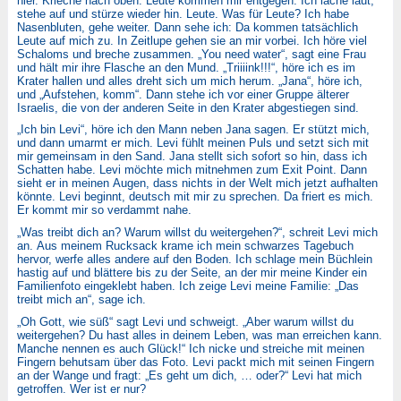
hier. Krieche nach oben. Leute kommen mir entgegen. Ich lache laut,
stehe auf und stürze wieder hin. Leute. Was für Leute? Ich habe
Nasenbluten, gehe weiter. Dann sehe ich: Da kommen tatsächlich
Leute auf mich zu. In Zeitlupe gehen sie an mir vorbei. Ich höre viel
Schaloms und breche zusammen. „You need water“, sagt eine Frau
und hält mir ihre Flasche an den Mund. „Triiiink!!!“, höre ich es im
Krater hallen und alles dreht sich um mich herum. „Jana“, höre ich,
und „Aufstehen, komm“. Dann stehe ich vor einer Gruppe älterer
Israelis, die von der anderen Seite in den Krater abgestiegen sind.
„Ich bin Levi“, höre ich den Mann neben Jana sagen. Er stützt mich,
und dann umarmt er mich. Levi fühlt meinen Puls und setzt sich mit
mir gemeinsam in den Sand. Jana stellt sich sofort so hin, dass ich
Schatten habe. Levi möchte mich mitnehmen zum Exit Point. Dann
sieht er in meinen Augen, dass nichts in der Welt mich jetzt aufhalten
könnte. Levi beginnt, deutsch mit mir zu sprechen. Da friert es mich.
Er kommt mir so verdammt nahe.
„Was treibt dich an? Warum willst du weitergehen?“, schreit Levi mich
an. Aus meinem Rucksack krame ich mein schwarzes Tagebuch
hervor, werfe alles andere auf den Boden. Ich schlage mein Büchlein
hastig auf und blättere bis zu der Seite, an der mir meine Kinder ein
Familienfoto eingeklebt haben. Ich zeige Levi meine Familie: „Das
treibt mich an“, sage ich.
„Oh Gott, wie süß“ sagt Levi und schweigt. „Aber warum willst du
weitergehen? Du hast alles in deinem Leben, was man erreichen kann.
Manche nennen es auch Glück!“ Ich nicke und streiche mit meinen
Fingern behutsam über das Foto. Levi packt mich mit seinen Fingern
an der Wange und fragt: „Es geht um dich, … oder?“ Levi hat mich
getroffen. Wer ist er nur?