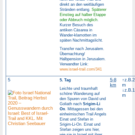
direkt an den weitläufigen
Stränden entlang.
Späterer
Einstieg auf halber Etappe
oder Abbruch möglich
.
Kurzer Besuch des
antiken Cäsarea in
Wander-klamotten im
späten Nachmittagslicht.
Transfer nach Jerusalem.
Übernachtung/
Halbpension in Jerusalem.
Verwandter Link:
www.israel-trail.com/341
5
5-8
↑z.B.
5. Tag
km
m
Leichte und traumhaft
↓z.B.
schöne Wanderung auf
m
den Spuren von David und
Goliath nach
Srigim-Li
On
. Mittagessen bei den
einheimischen Trail Angels
Einat und Stefan in
Srigim-Li-On. Einat und
Stefan zeigen uns hier,
wie sie in Israel mit ihrer