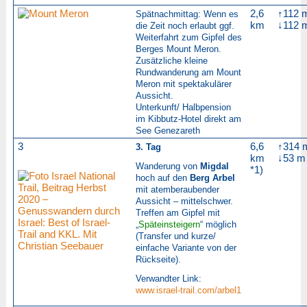
2,6
↑112 
Spätnachmittag: Wenn es
km
↓112 
die Zeit noch erlaubt ggf.
Weiterfahrt zum Gipfel des
Berges Mount Meron.
Zusätzliche kleine
Rundwanderung am Mount
Meron mit spektakulärer
Aussicht.
Unterkunft/ Halbpension
im Kibbutz-Hotel direkt am
See Genezareth
3
6,6
↑314 
3. Tag
km
↓53 m
Wanderung von
Migdal
*1)
hoch auf den
Berg Arbel
mit atemberaubender
Aussicht – mittelschwer.
Treffen am Gipfel mit
„
Späteinsteigern
“ möglich
(Transfer und kurze/
einfache Variante von der
Rückseite).
Verwandter Link:
www.israel-trail.com/arbel1