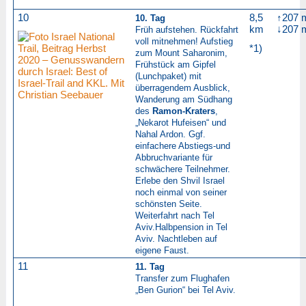
10
8,5
↑207 
10. Tag
km
↓207 
Früh aufstehen. Rückfahrt
voll mitnehmen! Aufstieg
*1)
zum Mount Saharonim,
Frühstück am Gipfel
(Lunchpaket) mit
überragendem Ausblick,
Wanderung am Südhang
des
Ramon-Kraters
,
„Nekarot Hufeisen“ und
Nahal Ardon. Ggf.
einfachere Abstiegs-und
Abbruchvariante für
schwächere Teilnehmer.
Erlebe den Shvil Israel
noch einmal von seiner
schönsten Seite.
Weiterfahrt nach Tel
Aviv.
Halbpension in Tel
Aviv. Nachtleben auf
eigene Faust.
11
11. Tag
Transfer zum Flughafen
„Ben Gurion“ bei Tel Aviv.