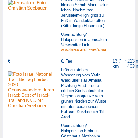
kleinen Schuh-Manufaktur
leben. Nachmittag:
Jerusalem-Highlights zu
Fuß in Wanderklamotten.
(Bitte lange Hosen etc.)
Übernachtung/
Halbpension in Jerusalem.
Verwandter
Link:
www.israel-trail.com/einat
6
13,7
↑213 
6. Tag
km
↓403 
Früh aufstehen.
Wanderung vom
Yatir
Wald
über
Har Amasa
Richtung Arad. Heute
erleben Sie hautnah die
Vegetationsgrenze vom
grünen Norden zur Wüste
mit atemberaubender
Kulisse. Kurzbesuch
Tel
Arad
.
Übernachtung/
Halbpension
Kibbutz-
Gästehaus Mashabim