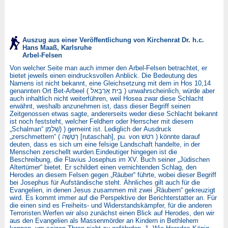
Auszug aus einer Veröffentlichung von Kirchenrat Dr. h.c.
Hans Maaß, Karlsruhe
Arbel-Felsen
Von welcher Seite man auch immer den Arbel-Felsen betrachtet, er
bietet jeweils einen eindrucksvollen Anblick. Die Bedeutung des
Namens ist nicht bekannt, eine Gleichsetzung mit dem in Hos 10,14
genannten Ort Bet-Arbeel ( בֵּית אַֽרְבֵאל ) unwahrscheinlich, würde aber
auch inhaltlich nicht weiterführen, weil Hosea zwar diese Schlacht
erwähnt, weshalb anzunehmen ist, dass dieser Begriff seinen
Zeitgenossen etwas sagte, andererseits weder diese Schlacht bekannt
ist noch feststeht, welcher Feldherr oder Herrscher mit diesem
„Schalman“ שַֽׁלְמַן) ) gemeint ist. Lediglich der Ausdruck
„zerschmettern“ ( רֻטָּשָׁה [rutaschah], pu. von רטשׁ ) könnte darauf
deuten, dass es sich um eine felsige Landschaft handelte, in der
Menschen zerschellt wurden.Eindeutiger hingegen ist die
Beschreibung, die Flavius Josephus im XV. Buch seiner „Jüdischen
Altertümer“ bietet. Er schildert einen vernichtenden Schlag, den
Herodes an diesem Felsen gegen „Räuber“ führte, wobei dieser Begriff
bei Josephus für Aufständische steht. Ähnliches gilt auch für die
Evangelien, in denen Jesus zusammen mit zwei „Räubern“ gekreuzigt
wird. Es kommt immer auf die Perspektive der Berichterstatter an. Für
die einen sind es Freiheits- und Widerstandskämpfer, für die anderen
Terroristen.Werfen wir also zunächst einen Blick auf Herodes, den wir
aus den Evangelien als Massenmörder an Kindern in Bethlehem