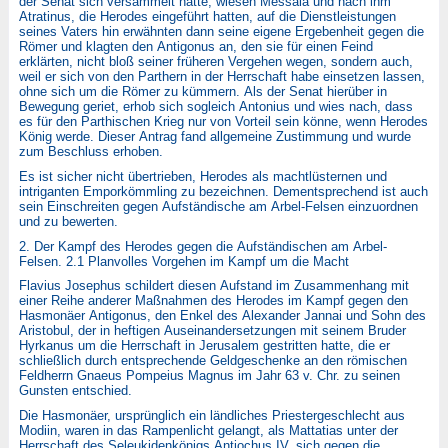
der Senat sich versammelt hatte, wiesen Messala und nach ihm
Atratinus, die Herodes eingeführt hatten, auf die Dienstleistungen
seines Vaters hin erwähnten dann seine eigene Ergebenheit gegen die
Römer und klagten den Antigonus an, den sie für einen Feind
erklärten, nicht bloß seiner früheren Vergehen wegen, sondern auch,
weil er sich von den Parthern in der Herrschaft habe einsetzen lassen,
ohne sich um die Römer zu kümmern. Als der Senat hierüber in
Bewegung geriet, erhob sich sogleich Antonius und wies nach, dass
es für den Parthischen Krieg nur von Vorteil sein könne, wenn Herodes
König werde. Dieser Antrag fand allgemeine Zustimmung und wurde
zum Beschluss erhoben.
Es ist sicher nicht übertrieben, Herodes als machtlüsternen und
intriganten Emporkömmling zu bezeichnen. Dementsprechend ist auch
sein Einschreiten gegen Aufständische am Arbel-Felsen einzuordnen
und zu bewerten.
2. Der Kampf des Herodes gegen die Aufständischen am Arbel-
Felsen. 2.1 Planvolles Vorgehen im Kampf um die Macht
Flavius Josephus schildert diesen Aufstand im Zusammenhang mit
einer Reihe anderer Maßnahmen des Herodes im Kampf gegen den
Hasmonäer Antigonus, den Enkel des Alexander Jannai und Sohn des
Aristobul, der in heftigen Auseinandersetzungen mit seinem Bruder
Hyrkanus um die Herrschaft in Jerusalem gestritten hatte, die er
schließlich durch entsprechende Geldgeschenke an den römischen
Feldherrn Gnaeus Pompeius Magnus im Jahr 63 v. Chr. zu seinen
Gunsten entschied.
Die Hasmonäer, ursprünglich ein ländliches Priestergeschlecht aus
Modiin, waren in das Rampenlicht gelangt, als Mattatias unter der
Herrschaft des Seleukidenkönigs Antiochus IV. sich gegen die