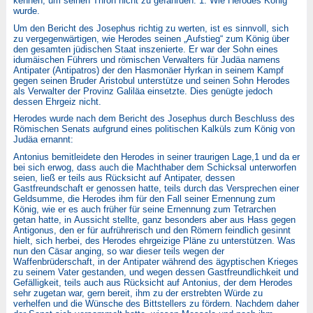
kennen, um seinen Thron nicht zu gefährden. 1. Wie Herodes König
wurde.
Um den Bericht des Josephus richtig zu werten, ist es sinnvoll, sich
zu vergegenwärtigen, wie Herodes seinen „Aufstieg“ zum König über
den gesamten jüdischen Staat inszenierte. Er war der Sohn eines
idumäischen Führers und römischen Verwalters für Judäa namens
Antipater (Antipatros) der den Hasmonäer Hyrkan in seinem Kampf
gegen seinen Bruder Aristobul unterstütze und seinen Sohn Herodes
als Verwalter der Provinz Galiläa einsetzte. Dies genügte jedoch
dessen Ehrgeiz nicht.
Herodes wurde nach dem Bericht des Josephus durch Beschluss des
Römischen Senats aufgrund eines politischen Kalküls zum König von
Judäa ernannt:
Antonius bemitleidete den Herodes in seiner traurigen Lage,1 und da er
bei sich erwog, dass auch die Machthaber dem Schicksal unterworfen
seien, ließ er teils aus Rücksicht auf Antipater, dessen
Gastfreundschaft er genossen hatte, teils durch das Versprechen einer
Geldsumme, die Herodes ihm für den Fall seiner Ernennung zum
König, wie er es auch früher für seine Ernennung zum Tetrarchen
getan hatte, in Aussicht stellte, ganz besonders aber aus Hass gegen
Antigonus, den er für aufrührerisch und den Römern feindlich gesinnt
hielt, sich herbei, des Herodes ehrgeizige Pläne zu unterstützen. Was
nun den Cäsar anging, so war dieser teils wegen der
Waffenbrüderschaft, in der Antipater während des ägyptischen Krieges
zu seinem Vater gestanden, und wegen dessen Gastfreundlichkeit und
Gefälligkeit, teils auch aus Rücksicht auf Antonius, der dem Herodes
sehr zugetan war, gern bereit, ihm zu der erstrebten Würde zu
verhelfen und die Wünsche des Bittstellers zu fördern. Nachdem daher