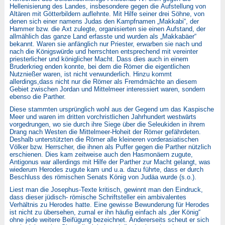
Hellenisierung des Landes, insbesondere gegen die Aufstellung von
Altären mit Götterbildern auflehnte. Mit Hilfe seiner drei Söhne, von
denen sich einer namens Judas den Kampfnamen „Makkabi“, der
Hammer bzw. die Axt zulegte, organisierten sie einen Aufstand, der
allmählich das ganze Land erfasste und wurden als „Makkabäer“
bekannt. Waren sie anfänglich nur Priester, erwarben sie nach und
nach die Königswürde und herrschten entsprechend mit vereinter
priesterlicher und königlicher Macht. Dass dies auch in einem
Bruderkrieg enden konnte, bei dem die Römer die eigentlichen
Nutznießer waren, ist nicht verwunderlich. Hinzu kommt
allerdings,dass nicht nur die Römer als Fremdmächte an diesem
Gebiet zwischen Jordan und Mittelmeer interessiert waren, sondern
ebenso die Parther.
Diese stammten ursprünglich wohl aus der Gegend um das Kaspische
Meer und waren im dritten vorchristlichen Jahrhundert westwärts
vorgedrungen, wo sie durch ihre Siege über die Seleukiden in ihrem
Drang nach Westen die Mittelmeer-Hoheit der Römer gefährdeten.
Deshalb unterstützten die Römer alle kleineren vorderasiatischen
Völker bzw. Herrscher, die ihnen als Puffer gegen die Parther nützlich
erschienen. Dies kam zeitweise auch den Hasmonäern zugute,
Antigonus war allerdings mit Hilfe der Parther zur Macht gelangt, was
wiederum Herodes zugute kam und u.a. dazu führte, dass er durch
Beschluss des römischen Senats König von Judäa wurde (s.o.).
Liest man die Josephus-Texte kritisch, gewinnt man den Eindruck,
dass dieser jüdisch- römische Schriftsteller ein ambivalentes
Verhältnis zu Herodes hatte. Eine gewisse Bewunderung für Herodes
ist nicht zu übersehen, zumal er ihn häufig einfach als „der König“
ohne jede weitere Beifügung bezeichnet. Andererseits scheut er sich