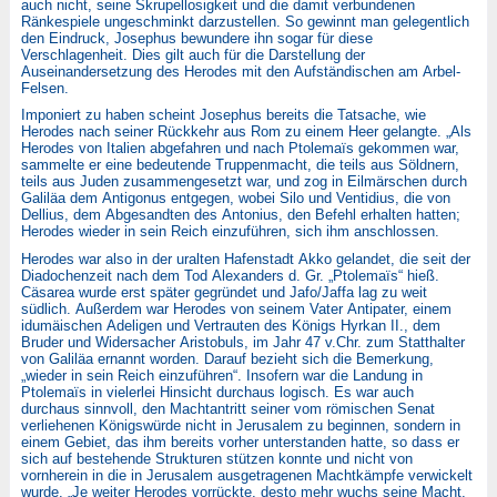
auch nicht, seine Skrupellosigkeit und die damit verbundenen
Ränkespiele ungeschminkt darzustellen. So gewinnt man gelegentlich
den Eindruck, Josephus bewundere ihn sogar für diese
Verschlagenheit. Dies gilt auch für die Darstellung der
Auseinandersetzung des Herodes mit den Aufständischen am Arbel-
Felsen.
Imponiert zu haben scheint Josephus bereits die Tatsache, wie
Herodes nach seiner Rückkehr aus Rom zu einem Heer gelangte. „Als
Herodes von Italien abgefahren und nach Ptolemaïs gekommen war,
sammelte er eine bedeutende Truppenmacht, die teils aus Söldnern,
teils aus Juden zusammengesetzt war, und zog in Eilmärschen durch
Galiläa dem Antigonus entgegen, wobei Silo und Ventidius, die von
Dellius, dem Abgesandten des Antonius, den Befehl erhalten hatten;
Herodes wieder in sein Reich einzuführen, sich ihm anschlossen.
Herodes war also in der uralten Hafenstadt Akko gelandet, die seit der
Diadochenzeit nach dem Tod Alexanders d. Gr. „Ptolemaïs“ hieß.
Cäsarea wurde erst später gegründet und Jafo/Jaffa lag zu weit
südlich. Außerdem war Herodes von seinem Vater Antipater, einem
idumäischen Adeligen und Vertrauten des Königs Hyrkan II., dem
Bruder und Widersacher Aristobuls, im Jahr 47 v.Chr. zum Statthalter
von Galiläa ernannt worden. Darauf bezieht sich die Bemerkung,
„wieder in sein Reich einzuführen“. Insofern war die Landung in
Ptolemaïs in vielerlei Hinsicht durchaus logisch. Es war auch
durchaus sinnvoll, den Machtantritt seiner vom römischen Senat
verliehenen Königswürde nicht in Jerusalem zu beginnen, sondern in
einem Gebiet, das ihm bereits vorher unterstanden hatte, so dass er
sich auf bestehende Strukturen stützen konnte und nicht von
vornherein in die in Jerusalem ausgetragenen Machtkämpfe verwickelt
wurde. „Je weiter Herodes vorrückte, desto mehr wuchs seine Macht,