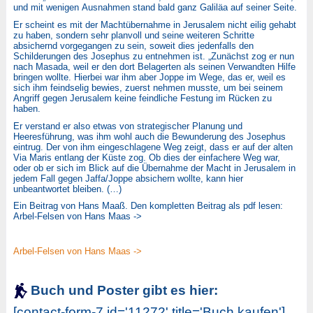
und mit wenigen Ausnahmen stand bald ganz Galiläa auf seiner Seite.
Er scheint es mit der Machtübernahme in Jerusalem nicht eilig gehabt
zu haben, sondern sehr planvoll und seine weiteren Schritte
absichernd vorgegangen zu sein, soweit dies jedenfalls den
Schilderungen des Josephus zu entnehmen ist. „Zunächst zog er nun
nach Masada, weil er den dort Belagerten als seinen Verwandten Hilfe
bringen wollte. Hierbei war ihm aber Joppe im Wege, das er, weil es
sich ihm feindselig bewies, zuerst nehmen musste, um bei seinem
Angriff gegen Jerusalem keine feindliche Festung im Rücken zu
haben.
Er verstand er also etwas von strategischer Planung und
Heeresführung, was ihm wohl auch die Bewunderung des Josephus
eintrug. Der von ihm eingeschlagene Weg zeigt, dass er auf der alten
Via Maris entlang der Küste zog. Ob dies der einfachere Weg war,
oder ob er sich im Blick auf die Übernahme der Macht in Jerusalem in
jedem Fall gegen Jaffa/Joppe absichern wollte, kann hier
unbeantwortet bleiben. (…)
Ein Beitrag von Hans Maaß. Den kompletten Beitrag als pdf lesen:
Arbel-Felsen von Hans Maas ->
Arbel-Felsen von Hans Maas ->
Buch und Poster gibt es hier:
[contact-form-7 id='11272' title='Buch kaufen']