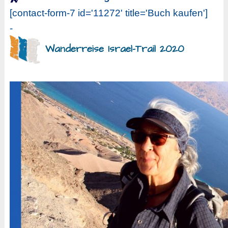
[contact-form-7 id='11272' title='Buch kaufen']
-
Wanderreise Israel-Trail 2020