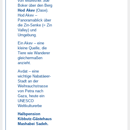
von Midreshet Sde
Boker über den Berg
Hod Akev
(Oase).
Hod Akev –
Panoramablick über
die Zin-Senke (= Zin
Valley) und
Umgebung.
Ein Akev – eine
kleine Quelle, die
Tiere wie Wanderer
gleichermaßen
anzieht.
Avdat – eine
wichtige Nabatäeer-
Stadt an der
Weihrauchstrasse
von Petra nach
Gaza, heute ein
UNESCO
Weltkulturerbe
Halbpension
Kibbutz-Gästehaus
Mashabei Sadeh.