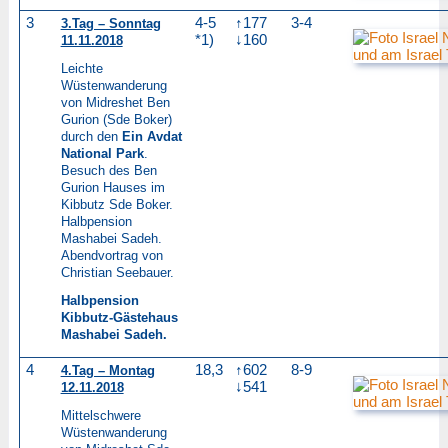
3
4-5
↑177
3-4
3.Tag – Sonntag
*1)
↓160
11.11.2018
Leichte
Wüstenwanderung
von Midreshet Ben
Gurion (Sde Boker)
durch den
Ein Avdat
National Park
.
Besuch des Ben
Gurion Hauses im
Kibbutz Sde Boker.
Halbpension
Mashabei Sadeh.
Abendvortrag von
Christian Seebauer.
Halbpension
Kibbutz-Gästehaus
Mashabei Sadeh.
4
18,3
↑602
8-9
4.Tag – Montag
↓541
12.11.2018
Mittelschwere
Wüstenwanderung