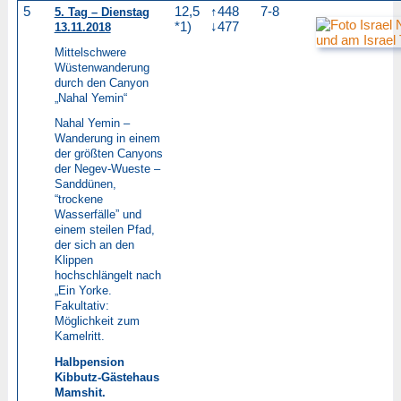
5
12,5
↑448
7-8
5. Tag – Dienstag
*1)
↓477
13.11.2018
Mittelschwere
Wüstenwanderung
durch den Canyon
„Nahal Yemin“
Nahal Yemin –
Wanderung in einem
der größten Canyons
der Negev-Wueste –
Sanddünen,
“trockene
Wasserfälle” und
einem steilen Pfad,
der sich an den
Klippen
hochschlängelt nach
„Ein Yorke.
Fakultativ:
Möglichkeit zum
Kamelritt.
Halbpension
Kibbutz-Gästehaus
Mamshit.