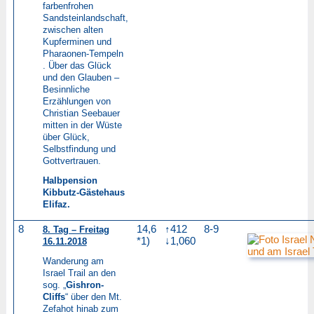
farbenfrohen
Sandsteinlandschaft,
zwischen alten
Kupferminen und
Pharaonen-Tempeln
. Über das Glück
und den Glauben –
Besinnliche
Erzählungen von
Christian Seebauer
mitten in der Wüste
über Glück,
Selbstfindung und
Gottvertrauen.
Halbpension
Kibbutz-Gästehaus
Elifaz.
8
14,6
↑412
8-9
8. Tag – Freitag
*1)
↓1,060
16.11.2018
Wanderung am
Israel Trail an den
sog. „
Gishron-
Cliffs
“ über den Mt.
Zefahot hinab zum