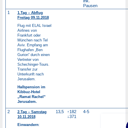
ink.
Pausen
1
1.Tag – Abflug
Freitag 09.11.2018
Flug mit ELAL Israel
Airlines von
Frankfurt oder
München nach Tel
Aviv. Empfang am
Flughafen „Ben
Gurion“ durch einen
Vertreter von
Schechinger-Tours.
Transfer zur
Unterkunft nach
Jerusalem.
Halbpension im
Kibbuz-Hotel
„Ramat Rachel“
Jerusalem.
2
13,5
↑182
4-5
2.Tag – Samstag
↓371
10.11.2018
Einwandern
: