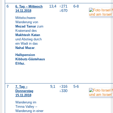
6
13,4
↑271
6-8
6. Tag – Mittwoch
↓670
14.11.2018
Mittelschwere
Wanderung von
Mezad Tamar
zum
Kraterrand des
Makhtesh Katan
und Abstieg durch
ein Wadi in das
Nahal Mazar
.
Halbpension
Kibbutz-Gästehaus
Elifaz.
7
9,1
↑316
5-6
7. Tag –
↓330
Donnerstag
15.11.2018
Wanderung im
Timna Valley –
Wanderung in einer