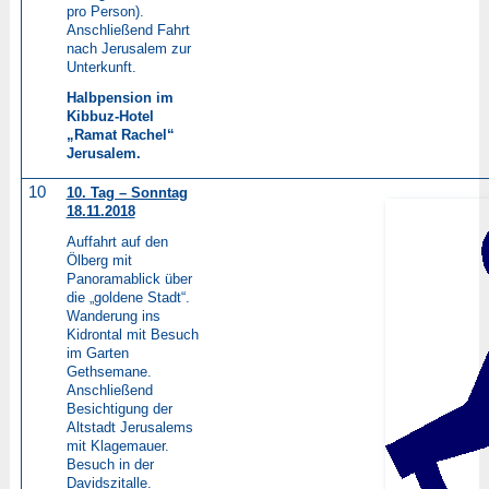
pro Person).
Anschließend Fahrt
nach Jerusalem zur
Unterkunft.
Halbpension im
Kibbuz-Hotel
„Ramat Rachel“
Jerusalem.
10
10. Tag – Sonntag
18.11.2018
Auffahrt auf den
Ölberg mit
Panoramablick über
die „goldene Stadt“.
Wanderung ins
Kidrontal mit Besuch
im Garten
Gethsemane.
Anschließend
Besichtigung der
Altstadt Jerusalems
mit Klagemauer.
Besuch in der
Davidszitalle.