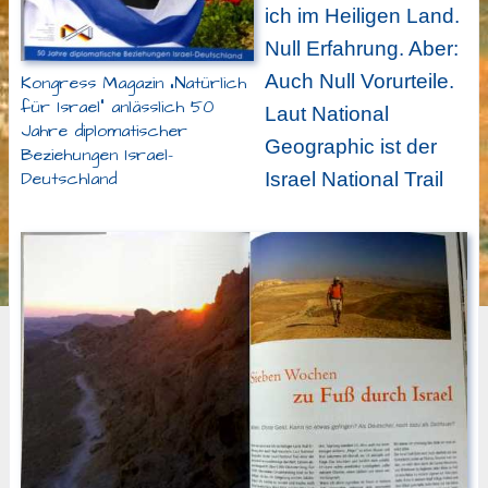
ich im Heiligen Land.
Null Erfahrung. Aber:
Auch Null Vorurteile.
Kongress Magazin „Natürlich
für Israel“ anlässlich 50
Laut National
Jahre diplomatischer
Geographic ist der
Beziehungen Israel-
Deutschland
Israel National Trail