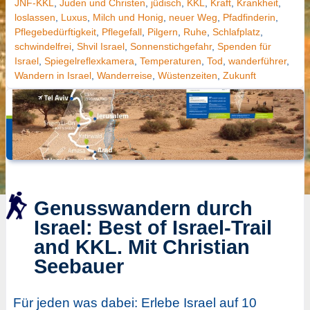
JNF-KKL
,
Juden und Christen
,
jüdisch
,
KKL
,
Kraft
,
Krankheit
,
loslassen
,
Luxus
,
Milch und Honig
,
neuer Weg
,
Pfadfinderin
,
Pflegebedürftigkeit
,
Pflegefall
,
Pilgern
,
Ruhe
,
Schlafplatz
,
schwindelfrei
,
Shvil Israel
,
Sonnenstichgefahr
,
Spenden für
Israel
,
Spiegelreflexkamera
,
Temperaturen
,
Tod
,
wanderführer
,
Wandern in Israel
,
Wanderreise
,
Wüstenzeiten
,
Zukunft
Genusswandern durch
Israel: Best of Israel-Trail
and KKL. Mit Christian
Seebauer
Für jeden was dabei: Erlebe Israel auf 10