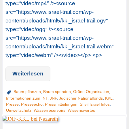
type=“video/mp4″ /><source
src=“https://www.israel-trail.com/wp-
content/uploads/html5/kkl_israel-trail.ogv“
type=“video/ogg“ /><source
src=“https://www.israel-trail.com/wp-
content/uploads/html5/kkl_israel-trail.webm“
type=“video/webm“ /></video></p> <p>
Weiterlesen
Baum pflanzen
,
Baum spenden
,
Grüne Organisation
,
Informationen zum INT
,
JNF
,
Jüdischer Nationalfonds
,
KKL
,
Presse
,
Presseecho
,
Pressmitteilungen
,
Shvil Israel Infos
,
Umweltschutz
,
Wasserreservoirs
,
Wissenswertes