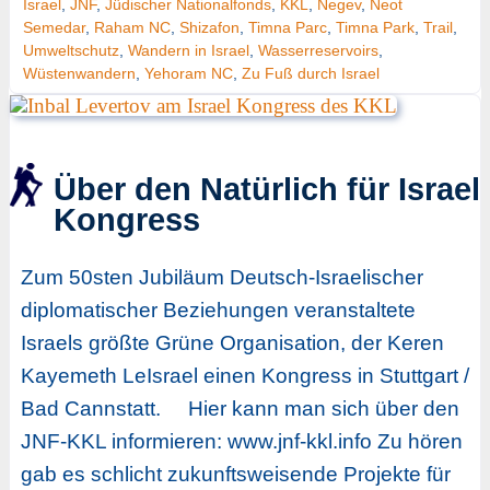
Israel
,
JNF
,
Jüdischer Nationalfonds
,
KKL
,
Negev
,
Neot
Semedar
,
Raham NC
,
Shizafon
,
Timna Parc
,
Timna Park
,
Trail
,
Umweltschutz
,
Wandern in Israel
,
Wasserreservoirs
,
Wüstenwandern
,
Yehoram NC
,
Zu Fuß durch Israel
Über den Natürlich für Israel
Kongress
Zum 50sten Jubiläum Deutsch-Israelischer
diplomatischer Beziehungen veranstaltete
Israels größte Grüne Organisation, der Keren
Kayemeth LeIsrael einen Kongress in Stuttgart /
Bad Cannstatt. Hier kann man sich über den
JNF-KKL informieren: www.jnf-kkl.info Zu hören
gab es schlicht zukunftsweisende Projekte für