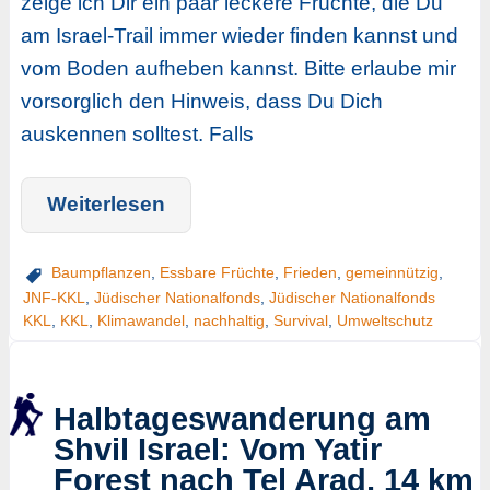
zeige ich Dir ein paar leckere Früchte, die Du
am Israel-Trail immer wieder finden kannst und
vom Boden aufheben kannst. Bitte erlaube mir
vorsorglich den Hinweis, dass Du Dich
auskennen solltest. Falls
Weiterlesen
Baumpflanzen
,
Essbare Früchte
,
Frieden
,
gemeinnützig
,
JNF-KKL
,
Jüdischer Nationalfonds
,
Jüdischer Nationalfonds
KKL
,
KKL
,
Klimawandel
,
nachhaltig
,
Survival
,
Umweltschutz
Halbtageswanderung am
Shvil Israel: Vom Yatir
Forest nach Tel Arad, 14 km