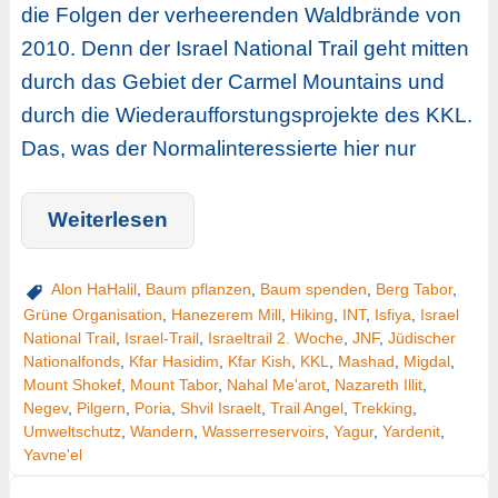
die Folgen der verheerenden Waldbrände von
2010. Denn der Israel National Trail geht mitten
durch das Gebiet der Carmel Mountains und
durch die Wiederaufforstungsprojekte des KKL.
Das, was der Normalinteressierte hier nur
Weiterlesen
Alon HaHalil
,
Baum pflanzen
,
Baum spenden
,
Berg Tabor
,
Grüne Organisation
,
Hanezerem Mill
,
Hiking
,
INT
,
Isfiya
,
Israel
National Trail
,
Israel-Trail
,
Israeltrail 2. Woche
,
JNF
,
Jüdischer
Nationalfonds
,
Kfar Hasidim
,
Kfar Kish
,
KKL
,
Mashad
,
Migdal
,
Mount Shokef
,
Mount Tabor
,
Nahal Me'arot
,
Nazareth Illit
,
Negev
,
Pilgern
,
Poria
,
Shvil Israelt
,
Trail Angel
,
Trekking
,
Umweltschutz
,
Wandern
,
Wasserreservoirs
,
Yagur
,
Yardenit
,
Yavne'el