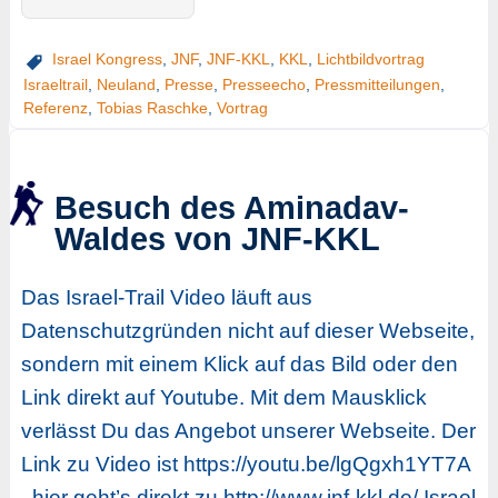
Israel Kongress
,
JNF
,
JNF-KKL
,
KKL
,
Lichtbildvortrag
Israeltrail
,
Neuland
,
Presse
,
Presseecho
,
Pressmitteilungen
,
Referenz
,
Tobias Raschke
,
Vortrag
Besuch des Aminadav-
Waldes von JNF-KKL
Das Israel-Trail Video läuft aus
Datenschutzgründen nicht auf dieser Webseite,
sondern mit einem Klick auf das Bild oder den
Link direkt auf Youtube. Mit dem Mausklick
verlässt Du das Angebot unserer Webseite. Der
Link zu Video ist https://youtu.be/lgQgxh1YT7A
hier geht’s direkt zu http://www.jnf-kkl.de/ Israel