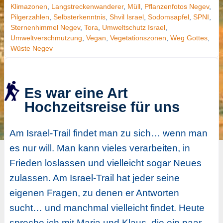
Klimazonen
,
Langstreckenwanderer
,
Müll
,
Pflanzenfotos Negev
,
Pilgerzahlen
,
Selbsterkenntnis
,
Shvil Israel
,
Sodomsapfel
,
SPNI
,
Sternenhimmel Negev
,
Tora
,
Umweltschutz Israel
,
Umweltverschmutzung
,
Vegan
,
Vegetationszonen
,
Weg Gottes
,
Wüste Negev
Es war eine Art
Hochzeitsreise für uns
Am Israel-Trail findet man zu sich… wenn man
es nur will. Man kann vieles verarbeiten, in
Frieden loslassen und vielleicht sogar Neues
zulassen. Am Israel-Trail hat jeder seine
eigenen Fragen, zu denen er Antworten
sucht… und manchmal vielleicht findet. Heute
spreche ich mit Maria und Klaus, die ein paar