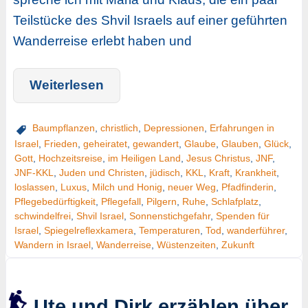
Teilstücke des Shvil Israels auf einer geführten
Wanderreise erlebt haben und
Weiterlesen
Baumpflanzen
,
christlich
,
Depressionen
,
Erfahrungen in
Israel
,
Frieden
,
geheiratet
,
gewandert
,
Glaube
,
Glauben
,
Glück
,
Gott
,
Hochzeitsreise
,
im Heiligen Land
,
Jesus Christus
,
JNF
,
JNF-KKL
,
Juden und Christen
,
jüdisch
,
KKL
,
Kraft
,
Krankheit
,
loslassen
,
Luxus
,
Milch und Honig
,
neuer Weg
,
Pfadfinderin
,
Pflegebedürftigkeit
,
Pflegefall
,
Pilgern
,
Ruhe
,
Schlafplatz
,
schwindelfrei
,
Shvil Israel
,
Sonnenstichgefahr
,
Spenden für
Israel
,
Spiegelreflexkamera
,
Temperaturen
,
Tod
,
wanderführer
,
Wandern in Israel
,
Wanderreise
,
Wüstenzeiten
,
Zukunft
Ute und Dirk erzählen über