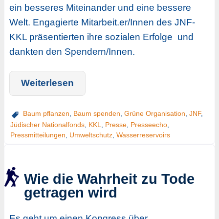
ein besseres Miteinander und eine bessere
Welt. Engagierte Mitarbeit.er/Innen des JNF-
KKL präsentierten ihre sozialen Erfolge und
dankten den Spendern/Innen.
Weiterlesen
Baum pflanzen
,
Baum spenden
,
Grüne Organisation
,
JNF
,
Jüdischer Nationalfonds
,
KKL
,
Presse
,
Presseecho
,
Pressmitteilungen
,
Umweltschutz
,
Wasserreservoirs
Wie die Wahrheit zu Tode
getragen wird
Es geht um einen Kongress über