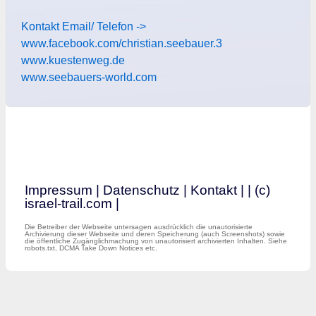
Kontakt Email/ Telefon ->
www.facebook.com/christian.seebauer.3
www.kuestenweg.de
www.seebauers-world.com
Impressum
|
Datenschutz
|
Kontakt
|
| (c)
israel-trail.com |
Die Betreiber der Webseite untersagen ausdrücklich die unautorisierte
Archivierung dieser Webseite und deren Speicherung (auch Screenshots) sowie
die öffentliche Zugänglichmachung von unautorisiert archivierten Inhalten. Siehe
robots.txt, DCMA Take Down Notices etc.