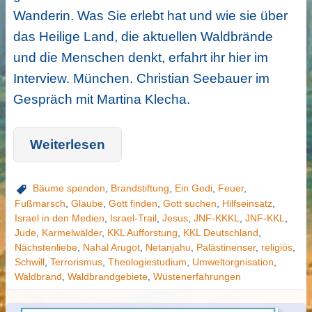
Wanderin. Was Sie erlebt hat und wie sie über
das Heilige Land, die aktuellen Waldbrände
und die Menschen denkt, erfahrt ihr hier im
Interview. München. Christian Seebauer im
Gespräch mit Martina Klecha.
Weiterlesen
Bäume spenden
,
Brandstiftung
,
Ein Gedi
,
Feuer
,
Fußmarsch
,
Glaube
,
Gott finden
,
Gott suchen
,
Hilfseinsatz
,
Israel in den Medien
,
Israel-Trail
,
Jesus
,
JNF-KKKL
,
JNF-KKL
,
Jude
,
Karmelwälder
,
KKL Aufforstung
,
KKL Deutschland
,
Nächstenliebe
,
Nahal Arugot
,
Netanjahu
,
Palästinenser
,
religiös
,
Schwill
,
Terrorismus
,
Theologiestudium
,
Umweltorgnisation
,
Waldbrand
,
Waldbrandgebiete
,
Wüstenerfahrungen