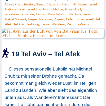
Christliche Literatur
,
Gimzo
,
Hadera
,
Hiking
,
INT
,
Israel
,
Israel
National Trail
,
Israel Trail North/ Middle
,
Israel-Trail
,
israelabenteurer.de
,
Latrun
,
Messilat Zion
,
Nächstenliebe
,
Nahal Me'arot
,
Negev
,
Netanya
,
Pilgern
,
Poleg
,
Shvil Israelt
,
Tel
Afek
,
Tel Aviv
,
Trekking
,
Tsova
,
Wandern
,
Zikron Ya'akov
19 Tel Aviv – Tel Afek
Dieses sensationelle Luftbild hat Michael
Shubitz mit seiner Drohne gemacht. Da
bekommt man gleich wieder Lust, im Heiligen
Land zu landen. Wie aber sieht das eigentlich
unten aus, als Wanderer? Interessant: Der
Israel Trail führt gar nicht wirklich durch die