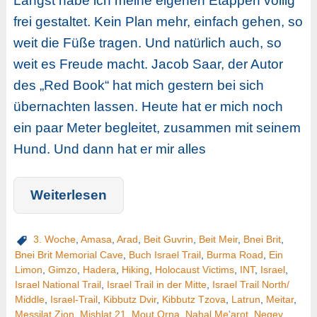
Längst habe ich meine eigenen Etappen völlig
frei gestaltet. Kein Plan mehr, einfach gehen, so
weit die Füße tragen. Und natürlich auch, so
weit es Freude macht. Jacob Saar, der Autor
des „Red Book“ hat mich gestern bei sich
übernachten lassen. Heute hat er mich noch
ein paar Meter begleitet, zusammen mit seinem
Hund. Und dann hat er mir alles
Weiterlesen
3. Woche
,
Amasa
,
Arad
,
Beit Guvrin
,
Beit Meir
,
Bnei Brit
,
Bnei Brit Memorial Cave
,
Buch Israel Trail
,
Burma Road
,
Ein
Limon
,
Gimzo
,
Hadera
,
Hiking
,
Holocaust Victims
,
INT
,
Israel
,
Israel National Trail
,
Israel Trail in der Mitte
,
Israel Trail North/
Middle
,
Israel-Trail
,
Kibbutz Dvir
,
Kibbutz Tzova
,
Latrun
,
Meitar
,
Messilat Zion
,
Mishlat 21
,
Mout Orna
,
Nahal Me'arot
,
Negev
,