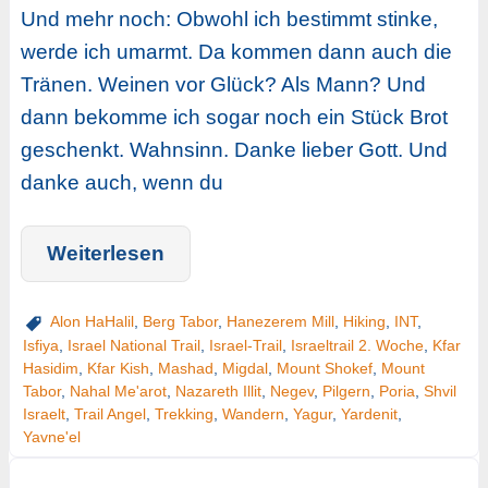
Und mehr noch: Obwohl ich bestimmt stinke,
werde ich umarmt. Da kommen dann auch die
Tränen. Weinen vor Glück? Als Mann? Und
dann bekomme ich sogar noch ein Stück Brot
geschenkt. Wahnsinn. Danke lieber Gott. Und
danke auch, wenn du
Weiterlesen
Alon HaHalil
,
Berg Tabor
,
Hanezerem Mill
,
Hiking
,
INT
,
Isfiya
,
Israel National Trail
,
Israel-Trail
,
Israeltrail 2. Woche
,
Kfar
Hasidim
,
Kfar Kish
,
Mashad
,
Migdal
,
Mount Shokef
,
Mount
Tabor
,
Nahal Me'arot
,
Nazareth Illit
,
Negev
,
Pilgern
,
Poria
,
Shvil
Israelt
,
Trail Angel
,
Trekking
,
Wandern
,
Yagur
,
Yardenit
,
Yavne'el