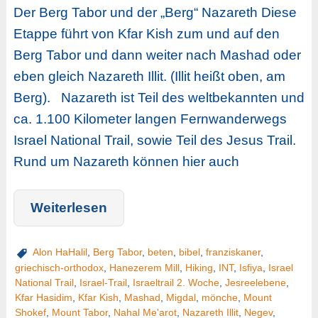
Der Berg Tabor und der „Berg“ Nazareth Diese
Etappe führt von Kfar Kish zum und auf den
Berg Tabor und dann weiter nach Mashad oder
eben gleich Nazareth Illit. (Illit heißt oben, am
Berg). Nazareth ist Teil des weltbekannten und
ca. 1.100 Kilometer langen Fernwanderwegs
Israel National Trail, sowie Teil des Jesus Trail.
Rund um Nazareth können hier auch
Weiterlesen
Alon HaHalil
,
Berg Tabor
,
beten
,
bibel
,
franziskaner
,
griechisch-orthodox
,
Hanezerem Mill
,
Hiking
,
INT
,
Isfiya
,
Israel
National Trail
,
Israel-Trail
,
Israeltrail 2. Woche
,
Jesreelebene
,
Kfar Hasidim
,
Kfar Kish
,
Mashad
,
Migdal
,
mönche
,
Mount
Shokef
,
Mount Tabor
,
Nahal Me'arot
,
Nazareth Illit
,
Negev
,