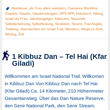
Abenteuer
,
als Frau allein wandern
,
Caesarea Maritima
,
Gepäck
,
Glaube
,
Glaubensfragen
,
GPS-APP
,
hebräisch
,
Hiking
,
Israel als Frau
,
Jakobsegpilger
,
Kibbuzim
,
Nazareth
,
Selbsterfahrung
,
Selbstfindung
,
Shvilisten
,
Strand
,
Trail Angels
,
Trekking
,
übernachten am Israel Trail
,
Wandern
,
Wege zu Gott
,
Wicilog
,
Zelt
1 Kibbuz Dan – Tel Hai (Kfar
Giladi)
Willkommen am Israel National Trail. Willkomen
in Kibbuz Dan Von Kibbuz Dan nach Tel Hai
(Kfar Giladi) Ca. 14 Kilometer, 210 Höhenmeter
Gesamtanstieg. Über das Dan Nature Reserve,
den Senir National Park, den Senir Stream,