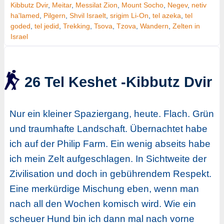
Kibbutz Dvir
,
Meitar
,
Messilat Zion
,
Mount Socho
,
Negev
,
netiv
ha'lamed
,
Pilgern
,
Shvil Israelt
,
srigim Li-On
,
tel azeka
,
tel
goded
,
tel jedid
,
Trekking
,
Tsova
,
Tzova
,
Wandern
,
Zelten in
Israel
26 Tel Keshet -Kibbutz Dvir
Nur ein kleiner Spaziergang, heute. Flach. Grün
und traumhafte Landschaft. Übernachtet habe
ich auf der Philip Farm. Ein wenig abseits habe
ich mein Zelt aufgeschlagen. In Sichtweite der
Zivilisation und doch in gebührendem Respekt.
Eine merkürdige Mischung eben, wenn man
nach all den Wochen komisch wird. Wie ein
scheuer Hund bin ich dann mal nach vorne