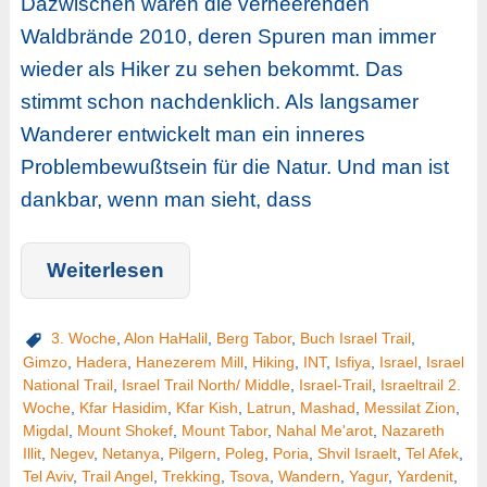
Dazwischen waren die verheerenden
Waldbrände 2010, deren Spuren man immer
wieder als Hiker zu sehen bekommt. Das
stimmt schon nachdenklich. Als langsamer
Wanderer entwickelt man ein inneres
Problembewußtsein für die Natur. Und man ist
dankbar, wenn man sieht, dass
Weiterlesen
3. Woche
,
Alon HaHalil
,
Berg Tabor
,
Buch Israel Trail
,
Gimzo
,
Hadera
,
Hanezerem Mill
,
Hiking
,
INT
,
Isfiya
,
Israel
,
Israel
National Trail
,
Israel Trail North/ Middle
,
Israel-Trail
,
Israeltrail 2.
Woche
,
Kfar Hasidim
,
Kfar Kish
,
Latrun
,
Mashad
,
Messilat Zion
,
Migdal
,
Mount Shokef
,
Mount Tabor
,
Nahal Me'arot
,
Nazareth
Illit
,
Negev
,
Netanya
,
Pilgern
,
Poleg
,
Poria
,
Shvil Israelt
,
Tel Afek
,
Tel Aviv
,
Trail Angel
,
Trekking
,
Tsova
,
Wandern
,
Yagur
,
Yardenit
,