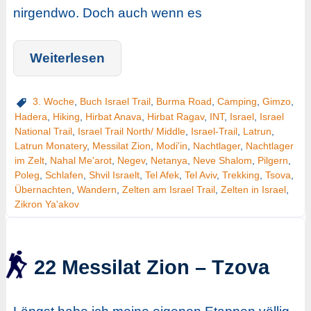
nirgendwo. Doch auch wenn es
Weiterlesen
3. Woche
,
Buch Israel Trail
,
Burma Road
,
Camping
,
Gimzo
,
Hadera
,
Hiking
,
Hirbat Anava
,
Hirbat Ragav
,
INT
,
Israel
,
Israel
National Trail
,
Israel Trail North/ Middle
,
Israel-Trail
,
Latrun
,
Latrun Monatery
,
Messilat Zion
,
Modi'in
,
Nachtlager
,
Nachtlager
im Zelt
,
Nahal Me'arot
,
Negev
,
Netanya
,
Neve Shalom
,
Pilgern
,
Poleg
,
Schlafen
,
Shvil Israelt
,
Tel Afek
,
Tel Aviv
,
Trekking
,
Tsova
,
Übernachten
,
Wandern
,
Zelten am Israel Trail
,
Zelten in Israel
,
Zikron Ya'akov
22 Messilat Zion – Tzova