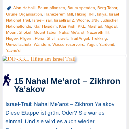
Alon HaHalil
,
Baum pflanzen
,
Baum spenden
,
Berg Tabor
,
Grüne Organisation
,
Hanezerem Mill
,
Hiking
,
INT
,
Isfiya
,
Israel
National Trail
,
Israel-Trail
,
Israeltrail 2. Woche
,
JNF
,
Jüdischer
Nationalfonds
,
Kfar Hasidim
,
Kfar Kish
,
KKL
,
Mashad
,
Migdal
,
Mount Shokef
,
Mount Tabor
,
Nahal Me'arot
,
Nazareth Illit
,
Negev
,
Pilgern
,
Poria
,
Shvil Israelt
,
Trail Angel
,
Trekking
,
Umweltschutz
,
Wandern
,
Wasserreservoirs
,
Yagur
,
Yardenit
,
Yavne'el
15 Nahal Me’arot – Zikhron
Ya’akov
Israel-Trail: Nahal Me’arot – Zikhron Ya’akov
Diese Etappe ist grün. Oder? Sie war es
einmal. Und sie wird es auch wieder.