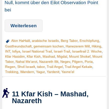
Null, kommt über den Eilot Observation Point
bei
Weiterlesen
Alon HaHalil
,
arabische Israelis
,
Berg Tabor
,
Erschöpfung
,
Gastfreundschaft
,
gemeinsam kochen
,
Hanezerem Mill
,
Hiking
,
INT
,
Isfiya
,
Israel National Trail
,
Israel-Trail
,
Israeltrail 2. Woche
,
Kfar Hasidim
,
Kfar Kish
,
Mashad
,
Migdal
,
Mount Shokef
,
Mount
Tabor
,
Nahal Me'arot
,
Nazareth Illit
,
Negev
,
Pilgern
,
Poria
,
Regen
,
Shvil Israelt
,
tabor
,
Trail Angel
,
Trail Angel Kekale
,
Trekking
,
Wandern
,
Yagur
,
Yardenit
,
Yavne'el
11 Kfar Kish – Mashad,
Nazareth