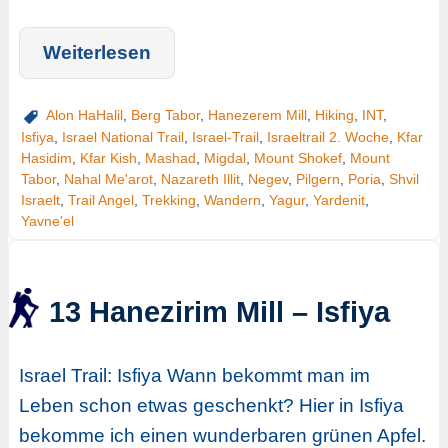
Weiterlesen
Alon HaHalil
,
Berg Tabor
,
Hanezerem Mill
,
Hiking
,
INT
,
Isfiya
,
Israel National Trail
,
Israel-Trail
,
Israeltrail 2. Woche
,
Kfar
Hasidim
,
Kfar Kish
,
Mashad
,
Migdal
,
Mount Shokef
,
Mount
Tabor
,
Nahal Me'arot
,
Nazareth Illit
,
Negev
,
Pilgern
,
Poria
,
Shvil
Israelt
,
Trail Angel
,
Trekking
,
Wandern
,
Yagur
,
Yardenit
,
Yavne'el
13 Hanezirim Mill – Isfiya
Israel Trail: Isfiya Wann bekommt man im
Leben schon etwas geschenkt? Hier in Isfiya
bekomme ich einen wunderbaren grünen Apfel.