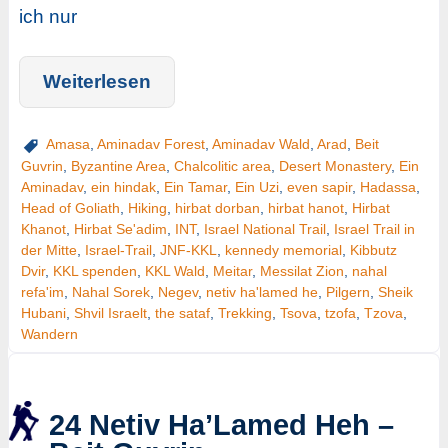
ich nur
Weiterlesen
Amasa
,
Aminadav Forest
,
Aminadav Wald
,
Arad
,
Beit
Guvrin
,
Byzantine Area
,
Chalcolitic area
,
Desert Monastery
,
Ein
Aminadav
,
ein hindak
,
Ein Tamar
,
Ein Uzi
,
even sapir
,
Hadassa
,
Head of Goliath
,
Hiking
,
hirbat dorban
,
hirbat hanot
,
Hirbat
Khanot
,
Hirbat Se'adim
,
INT
,
Israel National Trail
,
Israel Trail in
der Mitte
,
Israel-Trail
,
JNF-KKL
,
kennedy memorial
,
Kibbutz
Dvir
,
KKL spenden
,
KKL Wald
,
Meitar
,
Messilat Zion
,
nahal
refa'im
,
Nahal Sorek
,
Negev
,
netiv ha'lamed he
,
Pilgern
,
Sheik
Hubani
,
Shvil Israelt
,
the sataf
,
Trekking
,
Tsova
,
tzofa
,
Tzova
,
Wandern
24 Netiv Ha’Lamed Heh –