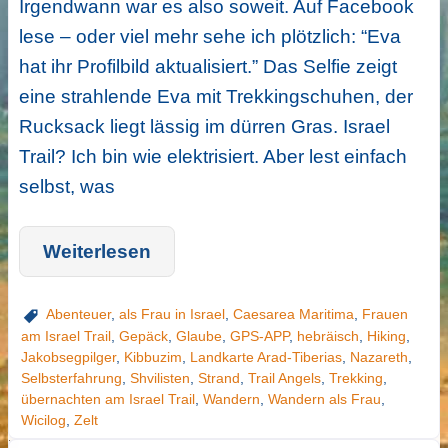
Irgendwann war es also soweit. Auf Facebook
lese – oder viel mehr sehe ich plötzlich: “Eva
hat ihr Profilbild aktualisiert.” Das Selfie zeigt
eine strahlende Eva mit Trekkingschuhen, der
Rucksack liegt lässig im dürren Gras. Israel
Trail? Ich bin wie elektrisiert. Aber lest einfach
selbst, was
Weiterlesen
Abenteuer
,
als Frau in Israel
,
Caesarea Maritima
,
Frauen
am Israel Trail
,
Gepäck
,
Glaube
,
GPS-APP
,
hebräisch
,
Hiking
,
Jakobsegpilger
,
Kibbuzim
,
Landkarte Arad-Tiberias
,
Nazareth
,
Selbsterfahrung
,
Shvilisten
,
Strand
,
Trail Angels
,
Trekking
,
übernachten am Israel Trail
,
Wandern
,
Wandern als Frau
,
Wicilog
,
Zelt