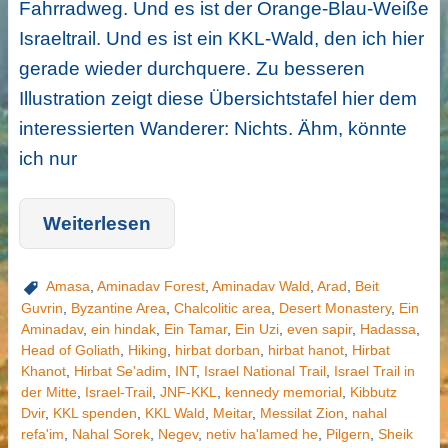
Fahrradweg. Und es ist der Orange-Blau-Weiße
Israeltrail. Und es ist ein KKL-Wald, den ich hier
gerade wieder durchquere. Zu besseren
Illustration zeigt diese Übersichtstafel hier dem
interessierten Wanderer: Nichts. Ähm, könnte
ich nur
Weiterlesen
Amasa
,
Aminadav Forest
,
Aminadav Wald
,
Arad
,
Beit
Guvrin
,
Byzantine Area
,
Chalcolitic area
,
Desert Monastery
,
Ein
Aminadav
,
ein hindak
,
Ein Tamar
,
Ein Uzi
,
even sapir
,
Hadassa
,
Head of Goliath
,
Hiking
,
hirbat dorban
,
hirbat hanot
,
Hirbat
Khanot
,
Hirbat Se'adim
,
INT
,
Israel National Trail
,
Israel Trail in
der Mitte
,
Israel-Trail
,
JNF-KKL
,
kennedy memorial
,
Kibbutz
Dvir
,
KKL spenden
,
KKL Wald
,
Meitar
,
Messilat Zion
,
nahal
refa'im
,
Nahal Sorek
,
Negev
,
netiv ha'lamed he
,
Pilgern
,
Sheik