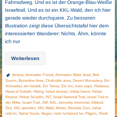
Fahrradweg. Und es ist der Orange-Blau-Weiße
Israeltrail. Und es ist ein KKL-Wald, den ich hier
gerade wieder durchquere. Zu besseren
Illustration zeigt diese Übersichtstafel hier dem
interessierten Wanderer: Nichts. Ähm, könnte
ich nur
Weiterlesen
Amasa
,
Aminadav Forest
,
Aminadav Wald
,
Arad
,
Beit
Guvrin
,
Byzantine Area
,
Chalcolitic area
,
Desert Monastery
,
Ein
Aminadav
,
ein hindak
,
Ein Tamar
,
Ein Uzi
,
even sapir
,
Hadassa
,
Head of Goliath
,
Hiking
,
hirbat dorban
,
hirbat hanot
,
Hirbat
Khanot
,
Hirbat Se'adim
,
INT
,
Israel National Trail
,
Israel Trail in
der Mitte
,
Israel-Trail
,
JNF-KKL
,
kennedy memorial
,
Kibbutz
Dvir
,
KKL spenden
,
KKL Wald
,
Meitar
,
Messilat Zion
,
nahal
refa'im
,
Nahal Sorek
,
Negev
,
netiv ha'lamed he
,
Pilgern
,
Sheik