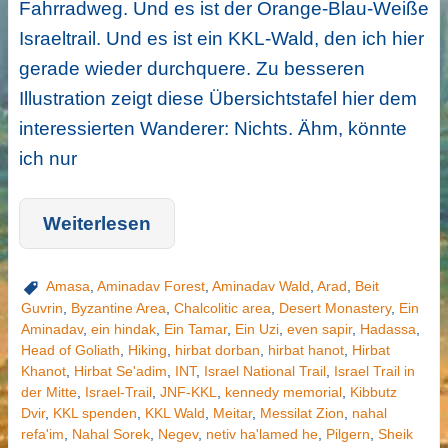
Fahrradweg. Und es ist der Orange-Blau-Weiße
Israeltrail. Und es ist ein KKL-Wald, den ich hier
gerade wieder durchquere. Zu besseren
Illustration zeigt diese Übersichtstafel hier dem
interessierten Wanderer: Nichts. Ähm, könnte
ich nur
Weiterlesen
Amasa
,
Aminadav Forest
,
Aminadav Wald
,
Arad
,
Beit
Guvrin
,
Byzantine Area
,
Chalcolitic area
,
Desert Monastery
,
Ein
Aminadav
,
ein hindak
,
Ein Tamar
,
Ein Uzi
,
even sapir
,
Hadassa
,
Head of Goliath
,
Hiking
,
hirbat dorban
,
hirbat hanot
,
Hirbat
Khanot
,
Hirbat Se'adim
,
INT
,
Israel National Trail
,
Israel Trail in
der Mitte
,
Israel-Trail
,
JNF-KKL
,
kennedy memorial
,
Kibbutz
Dvir
,
KKL spenden
,
KKL Wald
,
Meitar
,
Messilat Zion
,
nahal
refa'im
,
Nahal Sorek
,
Negev
,
netiv ha'lamed he
,
Pilgern
,
Sheik