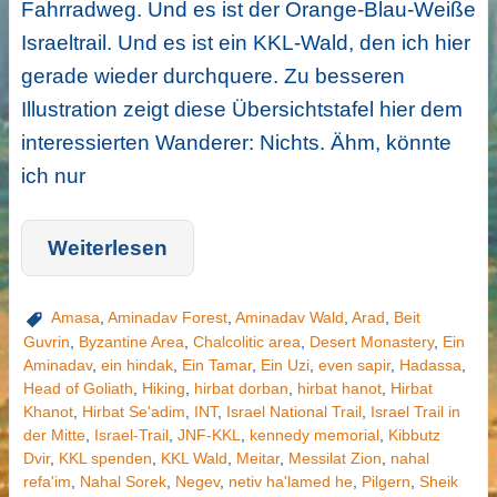
Fahrradweg. Und es ist der Orange-Blau-Weiße
Israeltrail. Und es ist ein KKL-Wald, den ich hier
gerade wieder durchquere. Zu besseren
Illustration zeigt diese Übersichtstafel hier dem
interessierten Wanderer: Nichts. Ähm, könnte
ich nur
Weiterlesen
Amasa
,
Aminadav Forest
,
Aminadav Wald
,
Arad
,
Beit
Guvrin
,
Byzantine Area
,
Chalcolitic area
,
Desert Monastery
,
Ein
Aminadav
,
ein hindak
,
Ein Tamar
,
Ein Uzi
,
even sapir
,
Hadassa
,
Head of Goliath
,
Hiking
,
hirbat dorban
,
hirbat hanot
,
Hirbat
Khanot
,
Hirbat Se'adim
,
INT
,
Israel National Trail
,
Israel Trail in
der Mitte
,
Israel-Trail
,
JNF-KKL
,
kennedy memorial
,
Kibbutz
Dvir
,
KKL spenden
,
KKL Wald
,
Meitar
,
Messilat Zion
,
nahal
refa'im
,
Nahal Sorek
,
Negev
,
netiv ha'lamed he
,
Pilgern
,
Sheik