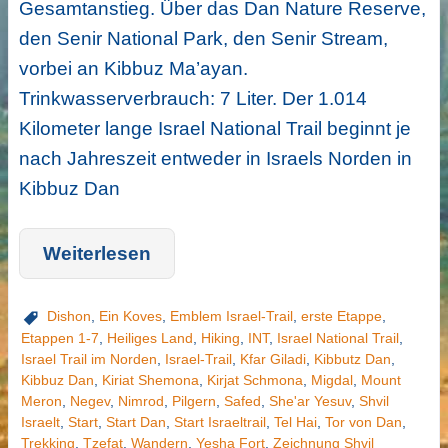
Gesamtanstieg. Über das Dan Nature Reserve,
den Senir National Park, den Senir Stream,
vorbei an Kibbuz Ma’ayan.
Trinkwasserverbrauch: 7 Liter. Der 1.014
Kilometer lange Israel National Trail beginnt je
nach Jahreszeit entweder in Israels Norden in
Kibbuz Dan
Weiterlesen
Dishon
,
Ein Koves
,
Emblem Israel-Trail
,
erste Etappe
,
Etappen 1-7
,
Heiliges Land
,
Hiking
,
INT
,
Israel National Trail
,
Israel Trail im Norden
,
Israel-Trail
,
Kfar Giladi
,
Kibbutz Dan
,
Kibbuz Dan
,
Kiriat Shemona
,
Kirjat Schmona
,
Migdal
,
Mount
Meron
,
Negev
,
Nimrod
,
Pilgern
,
Safed
,
She'ar Yesuv
,
Shvil
Israelt
,
Start
,
Start Dan
,
Start Israeltrail
,
Tel Hai
,
Tor von Dan
,
Trekking
,
Tzefat
,
Wandern
,
Yesha Fort
,
Zeichnung Shvil