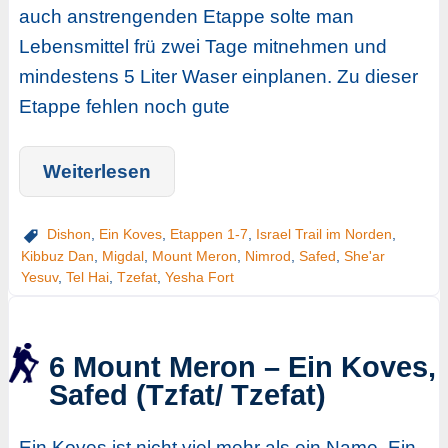
auch anstrengenden Etappe solte man
Lebensmittel frü zwei Tage mitnehmen und
mindestens 5 Liter Waser einplanen. Zu dieser
Etappe fehlen noch gute
Weiterlesen
Dishon
,
Ein Koves
,
Etappen 1-7
,
Israel Trail im Norden
,
Kibbuz Dan
,
Migdal
,
Mount Meron
,
Nimrod
,
Safed
,
She'ar
Yesuv
,
Tel Hai
,
Tzefat
,
Yesha Fort
6 Mount Meron – Ein Koves,
Safed (Tzfat/ Tzefat)
Ein Koves ist nicht viel mehr als ein Name. Ein