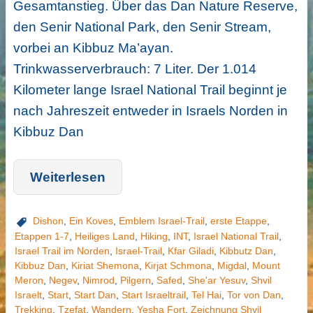
Gesamtanstieg. Über das Dan Nature Reserve,
den Senir National Park, den Senir Stream,
vorbei an Kibbuz Ma’ayan.
Trinkwasserverbrauch: 7 Liter. Der 1.014
Kilometer lange Israel National Trail beginnt je
nach Jahreszeit entweder in Israels Norden in
Kibbuz Dan
Weiterlesen
Dishon
,
Ein Koves
,
Emblem Israel-Trail
,
erste Etappe
,
Etappen 1-7
,
Heiliges Land
,
Hiking
,
INT
,
Israel National Trail
,
Israel Trail im Norden
,
Israel-Trail
,
Kfar Giladi
,
Kibbutz Dan
,
Kibbuz Dan
,
Kiriat Shemona
,
Kirjat Schmona
,
Migdal
,
Mount
Meron
,
Negev
,
Nimrod
,
Pilgern
,
Safed
,
She'ar Yesuv
,
Shvil
Israelt
,
Start
,
Start Dan
,
Start Israeltrail
,
Tel Hai
,
Tor von Dan
,
Trekking
,
Tzefat
,
Wandern
,
Yesha Fort
,
Zeichnung Shvil