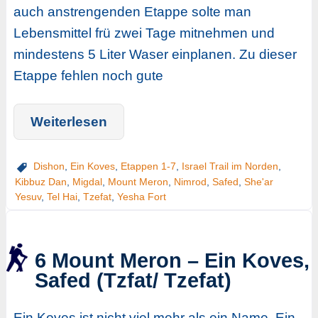
auch anstrengenden Etappe solte man
Lebensmittel frü zwei Tage mitnehmen und
mindestens 5 Liter Waser einplanen. Zu dieser
Etappe fehlen noch gute
Weiterlesen
Dishon
,
Ein Koves
,
Etappen 1-7
,
Israel Trail im Norden
,
Kibbuz Dan
,
Migdal
,
Mount Meron
,
Nimrod
,
Safed
,
She'ar
Yesuv
,
Tel Hai
,
Tzefat
,
Yesha Fort
6 Mount Meron – Ein Koves,
Safed (Tzfat/ Tzefat)
Ein Koves ist nicht viel mehr als ein Name. Ein