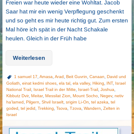
Freien war heute wieder eine Wohltat. Jacob
Saar hat mir ein wenig Verpflegung geschenkt
und so geht es mir heute richtig gut. Zum ersten
Mal höre ich spät in der Nacht Schakale
heulen. Gleich in der Früh habe
Weiterlesen
1 samuel 17
,
Amasa
,
Arad
,
Beit Guvrin
,
Canaan
,
David und
Goliath
,
einat kedmi shoes
,
ela tal
,
ela valley
,
Hiking
,
INT
,
Israel
National Trail
,
Israel Trail in der Mitte
,
Israel-Trail
,
Joshua
,
Kibbutz Dvir
,
Meitar
,
Messilat Zion
,
Mount Socho
,
Negev
,
netiv
ha'lamed
,
Pilgern
,
Shvil Israelt
,
srigim Li-On
,
tel azeka
,
tel
goded
,
tel jedid
,
Trekking
,
Tsova
,
Tzova
,
Wandern
,
Zelten in
Israel