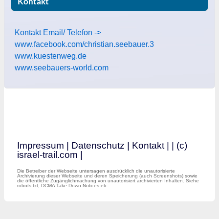
Kontakt
Kontakt Email/ Telefon ->
www.facebook.com/christian.seebauer.3
www.kuestenweg.de
www.seebauers-world.com
Impressum
|
Datenschutz
|
Kontakt
|
| (c)
israel-trail.com |
Die Betreiber der Webseite untersagen ausdrücklich die unautorisierte
Archivierung dieser Webseite und deren Speicherung (auch Screenshots) sowie
die öffentliche Zugänglichmachung von unautorisiert archivierten Inhalten. Siehe
robots.txt, DCMA Take Down Notices etc.