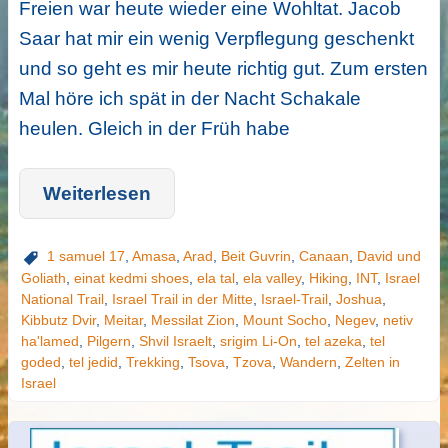
Freien war heute wieder eine Wohltat. Jacob
Saar hat mir ein wenig Verpflegung geschenkt
und so geht es mir heute richtig gut. Zum ersten
Mal höre ich spät in der Nacht Schakale
heulen. Gleich in der Früh habe
Weiterlesen
1 samuel 17
,
Amasa
,
Arad
,
Beit Guvrin
,
Canaan
,
David und
Goliath
,
einat kedmi shoes
,
ela tal
,
ela valley
,
Hiking
,
INT
,
Israel
National Trail
,
Israel Trail in der Mitte
,
Israel-Trail
,
Joshua
,
Kibbutz Dvir
,
Meitar
,
Messilat Zion
,
Mount Socho
,
Negev
,
netiv
ha'lamed
,
Pilgern
,
Shvil Israelt
,
srigim Li-On
,
tel azeka
,
tel
goded
,
tel jedid
,
Trekking
,
Tsova
,
Tzova
,
Wandern
,
Zelten in
Israel