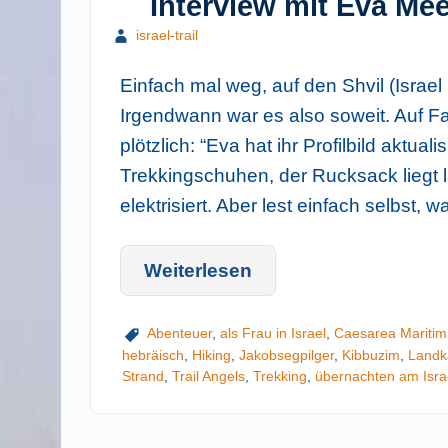
Interview mit Eva Mee
israel-trail
Einfach mal weg, auf den Shvil (Israel N
Irgendwann war es also soweit. Auf F
plötzlich: “Eva hat ihr Profilbild aktual
Trekkingschuhen, der Rucksack liegt lä
elektrisiert. Aber lest einfach selbst, w
Weiterlesen
Abenteuer
,
als Frau in Israel
,
Caesarea Maritim
hebräisch
,
Hiking
,
Jakobsegpilger
,
Kibbuzim
,
Landka
Strand
,
Trail Angels
,
Trekking
,
übernachten am Israe