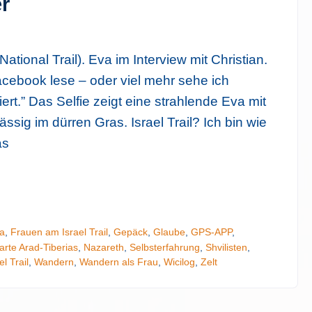
r
ational Trail). Eva im Interview mit Christian.
acebook lese – oder viel mehr sehe ich
isiert.” Das Selfie zeigt eine strahlende Eva mit
ssig im dürren Gras. Israel Trail? Ich bin wie
as
a
,
Frauen am Israel Trail
,
Gepäck
,
Glaube
,
GPS-APP
,
Tipp: Is
rte Arad-Tiberias
,
Nazareth
,
Selbsterfahrung
,
Shvilisten
,
l Trail
,
Wandern
,
Wandern als Frau
,
Wicilog
,
Zelt