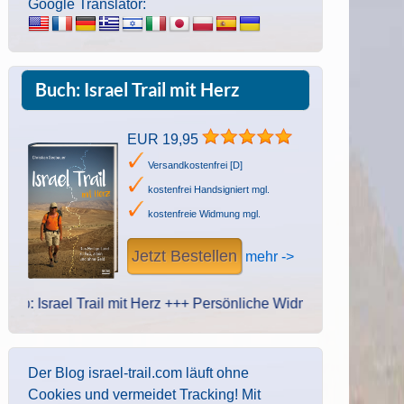
Google Translator:
Buch: Israel Trail mit Herz
EUR 19,95
Versandkostenfrei [D]
kostenfrei Handsigniert mgl.
kostenfreie Widmung mgl.
Jetzt Bestellen
mehr ->
rael Trail mit Herz +++ Persönliche Widmung des Autors. Handschr
Der Blog israel-trail.com läuft ohne
Cookies und vermeidet Tracking! Mit