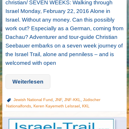
christian/ SEVEN WEEKS: Walking through
Israel Monday, February 22, 2016 Alone in
Israel. Without any money. Can this possibly
work out? Especially as a German, coming from
Dachau? Adventurer and tour-guide Christian
Seebauer embarks on a seven week journey of
the Israel Trail, alone and penniless – and is
welcomed with open
Weiterlesen
Jewish National Fund
,
JNF
,
JNF-KKL
,
Jüdischer
Nationalfonds
,
Keren Kayemeth LeIsrael
,
KKL