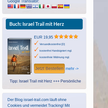
Google Translator:
Buch: Israel Trail mit Herz
EUR 19,95
Versandkostenfrei [D]
kostenfrei Handsigniert mgl.
kostenfreie Widmung mgl.
Jetzt Bestellen
mehr ->
p: Israel Trail mit Herz +++ Persönliche Widmung des Autors. Ha
Der Blog israel-trail.com läuft ohne
Cookies und vermeidet Tracking! Mit