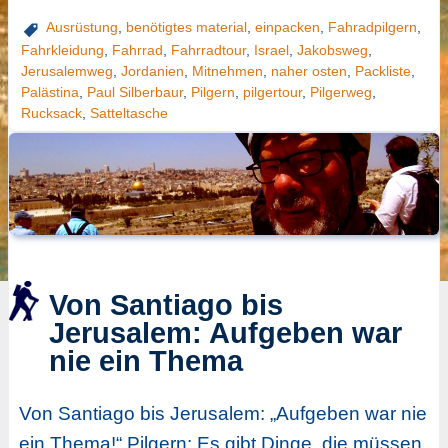
Ausrüstung
,
benötigtes material
,
einpacken
,
Fahradpilgern
,
Fahrkleidung
,
Fahrrad
,
Fahrradtour
,
Israel
,
Jakobsweg
,
Jerusalemweg
,
Jordanien
,
Mitnehmen
,
naher osten
,
Packliste
,
Palästina
,
Paul Silberbaur
,
Pilgern
,
pilgertour
,
Pilgerweg
,
Rucksack
,
Satteltasche
Von Santiago bis
Jerusalem: Aufgeben war
nie ein Thema
Von Santiago bis Jerusalem: „Aufgeben war nie
ein Thema!“ Pilgern: Es gibt Dinge, die müssen