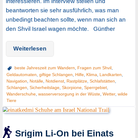
interessieren. Im Interview stellen und
beantworten sie sehr ausführlich, was man
unbedingt beachten sollte, wenn man sich an
den Shvil Israel wagen möchte. Günther
Weiterlesen
beste Jahreszeit zum Wandern
,
Fragen zum Shvil
,
Geldautomaten
,
giftige Schlangen
,
Hilfe
,
Klima
,
Landkarten
,
Navigation
,
Notälle
,
Notdienst
,
Rastplätze
,
Schlafstätten
,
Schlangen
,
Sicherheitslage
,
Skorpione
,
Sperrgebiet
,
Wanderschuhe
,
wasserversorgung in der Wüste
,
Wetter
,
wilde
Tiere
Srigim Li-On bei Einats