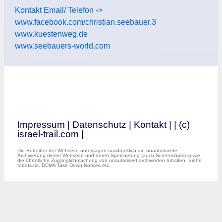
Kontakt Email/ Telefon ->
www.facebook.com/christian.seebauer.3
www.kuestenweg.de
www.seebauers-world.com
Impressum
|
Datenschutz
|
Kontakt
|
| (c)
israel-trail.com |
Die Betreiber der Webseite untersagen ausdrücklich die unautorisierte
Archivierung dieser Webseite und deren Speicherung (auch Screenshots) sowie
die öffentliche Zugänglichmachung von unautorisiert archivierten Inhalten. Siehe
robots.txt, DCMA Take Down Notices etc.