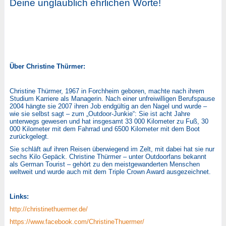
Deine unglaublich ehrlichen Worte!
Über Christine Thürmer:
Christine Thürmer, 1967 in Forchheim geboren, machte nach ihrem
Studium Karriere als Managerin. Nach einer unfreiwilligen Berufspause
2004 hängte sie 2007 ihren Job endgültig an den Nagel und wurde –
wie sie selbst sagt – zum „Outdoor-Junkie“: Sie ist acht Jahre
unterwegs gewesen und hat insgesamt 33 000 Kilometer zu Fuß, 30
000 Kilometer mit dem Fahrrad und 6500 Kilometer mit dem Boot
zurückgelegt.
Sie schläft auf ihren Reisen überwiegend im Zelt, mit dabei hat sie nur
sechs Kilo Gepäck. Christine Thürmer – unter Outdoorfans bekannt
als German Tourist – gehört zu den meistgewanderten Menschen
weltweit und wurde auch mit dem Triple Crown Award ausgezeichnet.
Links:
http://christinethuermer.de/
https://www.facebook.com/ChristineThuermer/