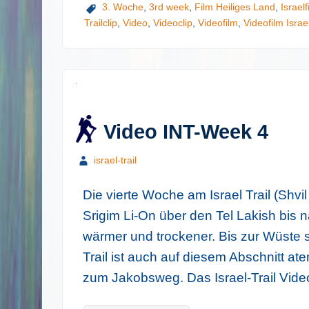
3. Woche
,
3rd week
,
Film Heiliges Land
,
Israelf
Trailclip
,
Video
,
Videoclip
,
Videofilm
,
Videofilm Israel
Video INT-Week 4
israel-trail
Die vierte Woche am Israel Trail (Shvi
Srigim Li-On über den Tel Lakish bis n
wärmer und trockener. Bis zur Wüste s
Trail ist auch auf diesem Abschnitt a
zum Jakobsweg. Das Israel-Trail Vide