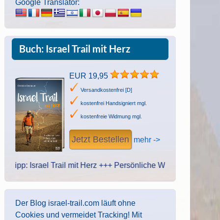
Google Translator:
Buch: Israel Trail mit Herz
EUR 19,95
Versandkostenfrei [D]
kostenfrei Handsigniert mgl.
kostenfreie Widmung mgl.
Jetzt Bestellen
mehr ->
: Israel Trail mit Herz +++ Persönliche Widmung des Autors. Hand
Der Blog israel-trail.com läuft ohne
Cookies und vermeidet Tracking! Mit