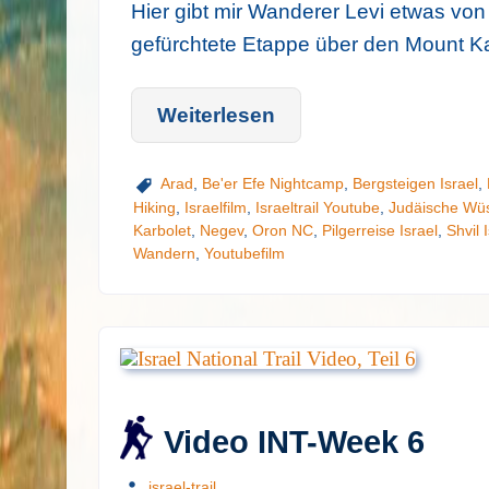
Hier gibt mir Wanderer Levi etwas von
gefürchtete Etappe über den Mount Ka
Weiterlesen
Arad
,
Be'er Efe Nightcamp
,
Bergsteigen Israel
,
Hiking
,
Israelfilm
,
Israeltrail Youtube
,
Judäische Wü
Karbolet
,
Negev
,
Oron NC
,
Pilgerreise Israel
,
Shvil 
Wandern
,
Youtubefilm
Video INT-Week 6
israel-trail