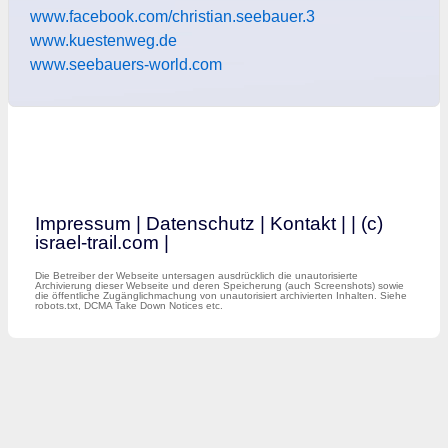
www.facebook.com/christian.seebauer.3
www.kuestenweg.de
www.seebauers-world.com
Impressum
|
Datenschutz
|
Kontakt
|
| (c)
israel-trail.com |
Die Betreiber der Webseite untersagen ausdrücklich die unautorisierte
Archivierung dieser Webseite und deren Speicherung (auch Screenshots) sowie
die öffentliche Zugänglichmachung von unautorisiert archivierten Inhalten. Siehe
robots.txt, DCMA Take Down Notices etc.