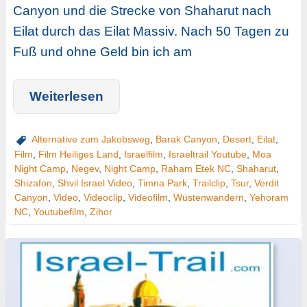
Canyon und die Strecke von Shaharut nach
Eilat durch das Eilat Massiv. Nach 50 Tagen zu
Fuß und ohne Geld bin ich am
Weiterlesen
Alternative zum Jakobsweg
,
Barak Canyon
,
Desert
,
Eilat
,
Film
,
Film Heiliges Land
,
Israelfilm
,
Israeltrail Youtube
,
Moa
Night Camp
,
Negev
,
Night Camp
,
Raham Etek NC
,
Shaharut
,
Shizafon
,
Shvil Israel Video
,
Timna Park
,
Trailclip
,
Tsur
,
Verdit
Canyon
,
Video
,
Videoclip
,
Videofilm
,
Wüstenwandern
,
Yehoram
NC
,
Youtubefilm
,
Zihor