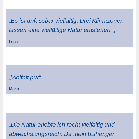
„Es ist unfassbar vielfältig. Drei Klimazonen
lassen eine vielfältige Natur entstehen. „
Leppi
„Vielfalt pur“
Maria
„Die Natur erlebte ich recht vielfältig und
abwechslungsreich. Da mein bisheriger