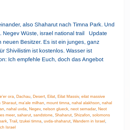
einander, also Shaharut nach Timna Park. Und
 Negev Wüste, israel national trail Update
neuen Besitzer. Es ist ein junges, ganz
 Shivilistim ist kostenlos. Wasser ist
ion: Ich empfehle Euch, doch das Angebot
e'er ora
,
Dachau
,
Desert
,
Eilat
,
Eilat Massiv
,
eilat massive
Tipp: 
 Sharaut
,
ma'ale milhan
,
mount timna
,
nahal alakhson
,
nahal
an
,
nahal uvda
,
Negev
,
nelson glueck
,
neot semadar
,
Neot
tes meer
,
saharut
,
sandstone
,
Shaharut
,
Shizafon
,
solomons
park
,
Trail
,
tzukei timna
,
uvda-shaharut
,
Wandern in Israel
,
ch Israel