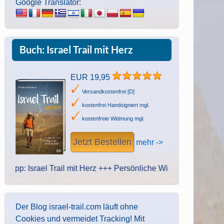
Google Translator:
Buch: Israel Trail mit Herz
EUR 19,95
Versandkostenfrei [D]
kostenfrei Handsigniert mgl.
kostenfreie Widmung mgl.
Jetzt Bestellen
mehr ->
Israel Trail mit Herz +++ Persönliche Widmung des Autors. Hands
Der Blog israel-trail.com läuft ohne
Cookies und vermeidet Tracking! Mit