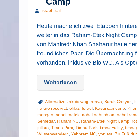
Camp
israel-trail
Heute mache ich zwei Etappen hinter
weiter in das Raham-Etek Night Camp.
von Manfred: Khan Shaharut hat einen 
freundliches Paar. Die Übernachtung für
vorhanden, inklusive Bio WC. Als Opt
Weiterlesen
Alternative Jakobsweg
,
arava
,
Barak Canyon
,
b
nature reservat
,
elifaz
,
Israel
,
Kasui san dune
,
Khan
mangan
,
nahal metek
,
nahal nehushtan
,
nahal ram
Semedar
,
Raham NC
,
Raham-Etek Night Camp
,
ro
pillars
,
Timna Parc
,
Timna Park
,
timna valley
,
timna
Wüstenwandern
,
Yehoram NC
,
yotvata
,
Zu Fuß dur