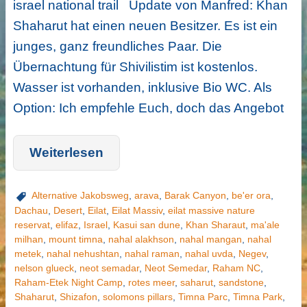
israel national trail Update von Manfred: Khan
Shaharut hat einen neuen Besitzer. Es ist ein
junges, ganz freundliches Paar. Die
Übernachtung für Shivilistim ist kostenlos.
Wasser ist vorhanden, inklusive Bio WC. Als
Option: Ich empfehle Euch, doch das Angebot
Weiterlesen
Alternative Jakobsweg
,
arava
,
Barak Canyon
,
be'er ora
,
Dachau
,
Desert
,
Eilat
,
Eilat Massiv
,
eilat massive nature
reservat
,
elifaz
,
Israel
,
Kasui san dune
,
Khan Sharaut
,
ma'ale
milhan
,
mount timna
,
nahal alakhson
,
nahal mangan
,
nahal
metek
,
nahal nehushtan
,
nahal raman
,
nahal uvda
,
Negev
,
nelson glueck
,
neot semadar
,
Neot Semedar
,
Raham NC
,
Raham-Etek Night Camp
,
rotes meer
,
saharut
,
sandstone
,
Shaharut
,
Shizafon
,
solomons pillars
,
Timna Parc
,
Timna Park
,