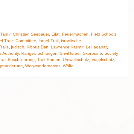
Tamir
,
Christian Seebauer
,
Eilat
,
Feuermachen
,
Field Schools
,
ael Trails Committee
,
Israel-Trail
,
israelische
rails
,
jüdisch
,
Kibbuz Dan
,
Lawrence Kasmir
,
LeHaganat
,
 Authority
,
Ranger
,
Schlangen
,
Shvil Israel
,
Skorpione
,
Society
Trail-Beschilderung
,
Trail-Routen
,
Umweltschutz
,
Vogelschutz
,
markierung
,
Wegwandernetzes
,
Wölfe