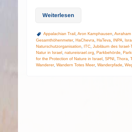
Weiterlesen
Appalachian Trail
,
Aron Kamphausen
,
Avraham 
Gesamthöhenmeter
,
HaChevra
,
HaTeva
,
INPA
,
Isr
Naturschutzorganisation
,
ITC
,
Jubiläum des Israel-T
Natur in Israel
,
natureisrael.org
,
Parkbehörde
,
Parks
for the Protection of Nature in Israel
,
SPNI
,
Thora
,
Wanderer
,
Wandern Totes Meer
,
Wanderpfade
,
Weg