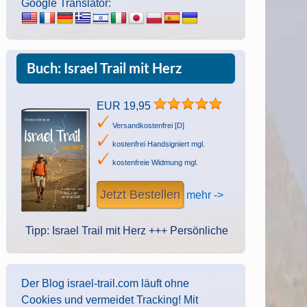
Google Translator:
Buch: Israel Trail mit Herz
EUR 19,95
Versandkostenfrei [D]
kostenfrei Handsigniert mgl.
kostenfreie Widmung mgl.
Jetzt Bestellen
mehr ->
p: Israel Trail mit Herz +++ Persönliche Widmung des Autors. Han
Der Blog israel-trail.com läuft ohne
Cookies und vermeidet Tracking! Mit