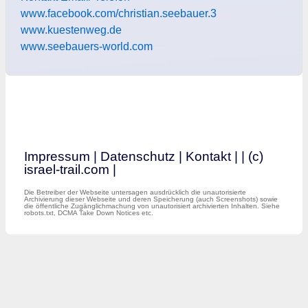
www.facebook.com/christian.seebauer.3
www.kuestenweg.de
www.seebauers-world.com
Impressum
|
Datenschutz
|
Kontakt
|
| (c)
israel-trail.com |
Die Betreiber der Webseite untersagen ausdrücklich die unautorisierte
Archivierung dieser Webseite und deren Speicherung (auch Screenshots) sowie
die öffentliche Zugänglichmachung von unautorisiert archivierten Inhalten. Siehe
robots.txt, DCMA Take Down Notices etc.