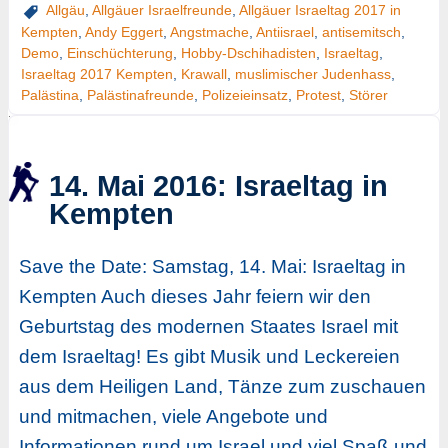
Allgäu
,
Allgäuer Israelfreunde
,
Allgäuer Israeltag 2017 in
Kempten
,
Andy Eggert
,
Angstmache
,
Antiisrael
,
antisemitsch
,
Demo
,
Einschüchterung
,
Hobby-Dschihadisten
,
Israeltag
,
Israeltag 2017 Kempten
,
Krawall
,
muslimischer Judenhass
,
Palästina
,
Palästinafreunde
,
Polizeieinsatz
,
Protest
,
Störer
14. Mai 2016: Israeltag in
Kempten
Save the Date: Samstag, 14. Mai: Israeltag in
Kempten Auch dieses Jahr feiern wir den
Geburtstag des modernen Staates Israel mit
dem Israeltag! Es gibt Musik und Leckereien
aus dem Heiligen Land, Tänze zum zuschauen
und mitmachen, viele Angebote und
Informationen rund um Israel und viel Spaß und