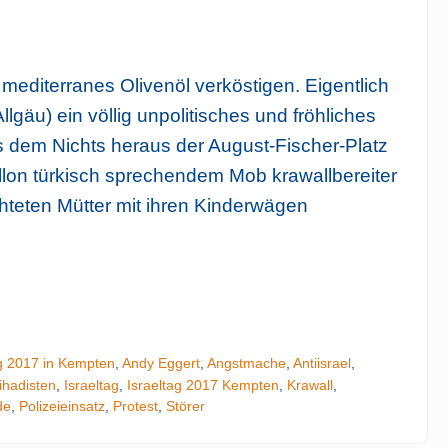
mediterranes Olivenöl verköstigen. Eigentlich
llgäu) ein völlig unpolitisches und fröhliches
s dem Nichts heraus der August-Fischer-Platz
llon türkisch sprechendem Mob krawallbereiter
chteten Mütter mit ihren Kinderwägen
Tipp
ag 2017 in Kempten
,
Andy Eggert
,
Angstmache
,
Antiisrael
,
hadisten
,
Israeltag
,
Israeltag 2017 Kempten
,
Krawall
,
de
,
Polizeieinsatz
,
Protest
,
Störer