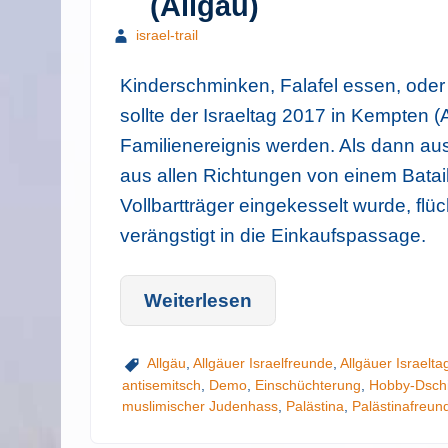
(Allgäu)
israel-trail
Kinderschminken, Falafel essen, oder 
sollte der Israeltag 2017 in Kempten (A
Familienereignis werden. Als dann au
aus allen Richtungen von einem Batai
Vollbartträger eingekesselt wurde, flü
verängstigt in die Einkaufspassage.
Weiterlesen
Allgäu
,
Allgäuer Israelfreunde
,
Allgäuer Israelt
antisemitsch
,
Demo
,
Einschüchterung
,
Hobby-Dschi
muslimischer Judenhass
,
Palästina
,
Palästinafreun