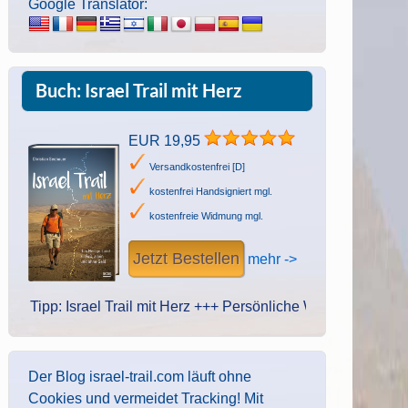
Google Translator:
Buch: Israel Trail mit Herz
EUR 19,95
Versandkostenfrei [D]
kostenfrei Handsigniert mgl.
kostenfreie Widmung mgl.
Jetzt Bestellen
mehr ->
: Israel Trail mit Herz +++ Persönliche Widmung des Autors. Han
Der Blog israel-trail.com läuft ohne
Cookies und vermeidet Tracking! Mit