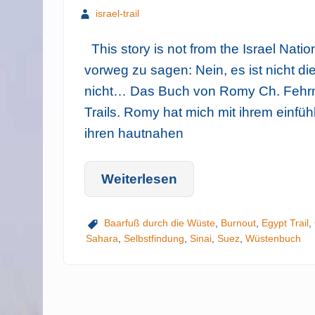
israel-trail
This story is not from the Israel Nati
vorweg zu sagen: Nein, es ist nicht di
nicht… Das Buch von Romy Ch. Fehrm
Trails. Romy hat mich mit ihrem einf
ihren hautnahen
Weiterlesen
Baarfuß durch die Wüste
,
Burnout
,
Egypt Trail
,
Sahara
,
Selbstfindung
,
Sinai
,
Suez
,
Wüstenbuch