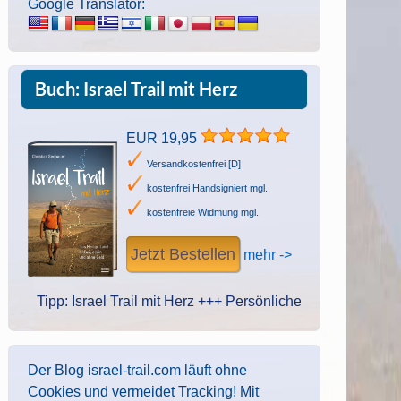
Google Translator:
Buch: Israel Trail mit Herz
EUR 19,95
Versandkostenfrei [D]
kostenfrei Handsigniert mgl.
kostenfreie Widmung mgl.
Jetzt Bestellen
mehr ->
pp: Israel Trail mit Herz +++ Persönliche Widmung des Autors. Ha
Der Blog israel-trail.com läuft ohne
Cookies und vermeidet Tracking! Mit