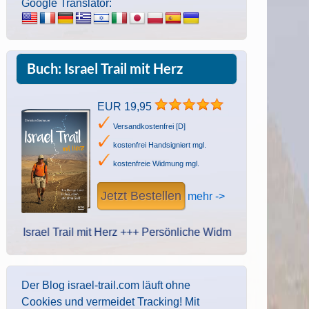
Google Translator:
Buch: Israel Trail mit Herz
EUR 19,95
Versandkostenfrei [D]
kostenfrei Handsigniert mgl.
kostenfreie Widmung mgl.
Jetzt Bestellen
mehr ->
ael Trail mit Herz +++ Persönliche Widmung des Autors. Handschri
Der Blog israel-trail.com läuft ohne
Cookies und vermeidet Tracking! Mit