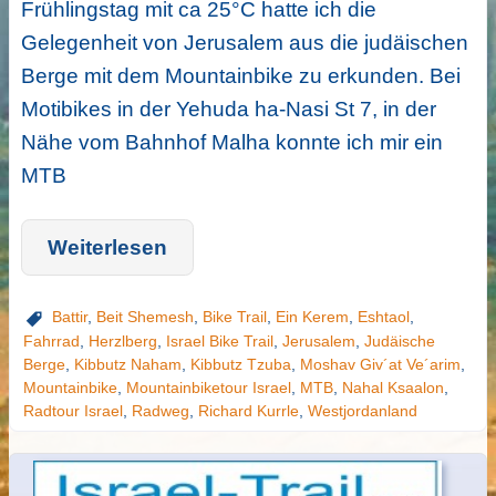
Frühlingstag mit ca 25°C hatte ich die
Gelegenheit von Jerusalem aus die judäischen
Berge mit dem Mountainbike zu erkunden. Bei
Motibikes in der Yehuda ha-Nasi St 7, in der
Nähe vom Bahnhof Malha konnte ich mir ein
MTB
Weiterlesen
Battir
,
Beit Shemesh
,
Bike Trail
,
Ein Kerem
,
Eshtaol
,
Fahrrad
,
Herzlberg
,
Israel Bike Trail
,
Jerusalem
,
Judäische
Berge
,
Kibbutz Naham
,
Kibbutz Tzuba
,
Moshav Giv´at Ve´arim
,
Mountainbike
,
Mountainbiketour Israel
,
MTB
,
Nahal Ksaalon
,
Radtour Israel
,
Radweg
,
Richard Kurrle
,
Westjordanland