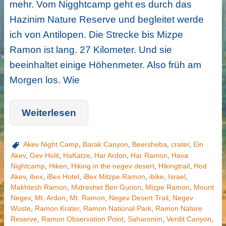
mehr. Vom Nigghtcamp geht es durch das
Hazinim Nature Reserve und begleitet werde
ich von Antilopen. Die Strecke bis Mizpe
Ramon ist lang. 27 Kilometer. Und sie
beeinhaltet einige Höhenmeter. Also früh am
Morgen los. Wie
Weiterlesen
Akev Night Camp
,
Barak Canyon
,
Beersheba
,
crater
,
Ein
Akev
,
Gev Holit
,
HaKatze
,
Har Ardon
,
Har Ramon
,
Hava
Nightcamp
,
Hiken
,
Hiking in the negev desert
,
Hikingtrail
,
Hod
Akev
,
ibex
,
iBex Hotel
,
iBex Mitzpe Ramon
,
ibike
,
Israel
,
Makhtesh Ramon
,
Midreshet Ben Gurion
,
Mizpe Ramon
,
Mount
Negev
,
Mt. Ardon
,
Mt. Ramon
,
Negev Desert Trail
,
Negev
Wüste
,
Ramon Krater
,
Ramon National Park
,
Ramon Nature
Reserve
,
Ramon Observation Point
,
Saharonim
,
Verdit Canyon
,