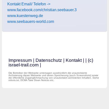
Kontakt Email/ Telefon ->
www.facebook.com/christian.seebauer.3
www.kuestenweg.de
www.seebauers-world.com
Impressum
|
Datenschutz
|
Kontakt
|
| (c)
israel-trail.com |
Die Betreiber der Webseite untersagen ausdrücklich die unautorisierte
Archivierung dieser Webseite und deren Speicherung (auch Screenshots) sowie
die öffentliche Zugänglichmachung von unautorisiert archivierten Inhalten. Siehe
robots.txt, DCMA Take Down Notices etc.