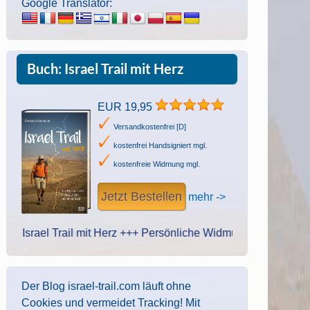
Google Translator:
Buch: Israel Trail mit Herz
EUR 19,95
Versandkostenfrei [D]
kostenfrei Handsigniert mgl.
kostenfreie Widmung mgl.
Jetzt Bestellen
mehr ->
ael Trail mit Herz +++ Persönliche Widmung des Autors. Handschri
Der Blog israel-trail.com läuft ohne
Cookies und vermeidet Tracking! Mit