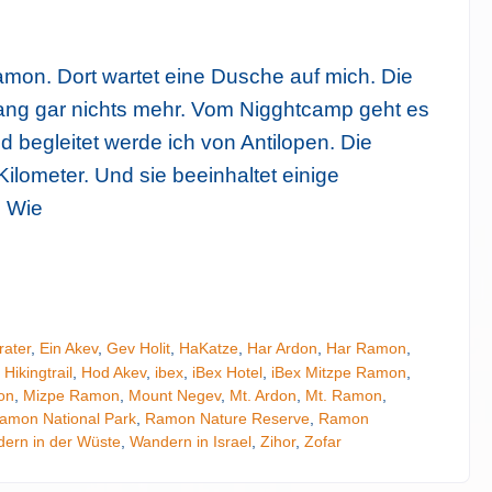
on. Dort wartet eine Dusche auf mich. Die
 lang gar nichts mehr. Vom Nigghtcamp geht es
 begleitet werde ich von Antilopen. Die
ilometer. Und sie beeinhaltet einige
. Wie
rater
,
Ein Akev
,
Gev Holit
,
HaKatze
,
Har Ardon
,
Har Ramon
,
Tipp: Isr
,
Hikingtrail
,
Hod Akev
,
ibex
,
iBex Hotel
,
iBex Mitzpe Ramon
,
on
,
Mizpe Ramon
,
Mount Negev
,
Mt. Ardon
,
Mt. Ramon
,
amon National Park
,
Ramon Nature Reserve
,
Ramon
ern in der Wüste
,
Wandern in Israel
,
Zihor
,
Zofar