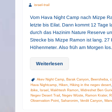
israel-trail
Vom Hava Night Camp nach Mizpe Ram
letzte bis Eilat. Dann kommt 12 Tage
durch das Hazinim Nature Reserve und
Strecke bis Mizpe Ramon ist lang. 27 K
Höhenmeter. Also früh am Morgen los
Weiterlesen
Akev Night Camp
,
Barak Canyon
,
Beersheba
,
c
Hava Nightcamp
,
Hiken
,
Hiking in the negev desert
ibike
,
Israel
,
Makhtesh Ramon
,
Midreshet Ben Guri
Negev Desert Trail
,
Negev Wüste
,
Ramon Krater
,
R
Observation Point
,
Saharonim
,
Verdit Canyon
,
Wand