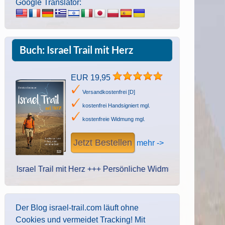
Google Translator:
Buch: Israel Trail mit Herz
EUR 19,95
Versandkostenfrei [D]
kostenfrei Handsigniert mgl.
kostenfreie Widmung mgl.
Jetzt Bestellen
mehr ->
ael Trail mit Herz +++ Persönliche Widmung des Autors. Handschri
Der Blog israel-trail.com läuft ohne
Cookies und vermeidet Tracking! Mit