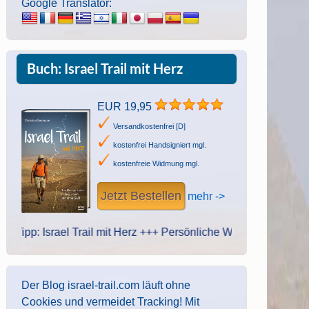
Google Translator:
Buch: Israel Trail mit Herz
EUR 19,95
Versandkostenfrei [D]
kostenfrei Handsigniert mgl.
kostenfreie Widmung mgl.
Jetzt Bestellen
mehr ->
Israel Trail mit Herz +++ Persönliche Widmung des Autors. Handsc
Der Blog israel-trail.com läuft ohne
Cookies und vermeidet Tracking! Mit