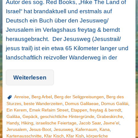
Autor des sog. Red Books, „Hike The Land of
Israel“ hat brandaktuell und erstmals auf
Deutsch ein Buch über den Jesusweg/
Jerusalem im Verlagshaus freytag & berndt
herausgebracht. Der Jesusweg (Jesustrail/
jesus trail) ist ein etwa 65 Kilometer langer und
landschaftlich reizvoller Wanderweg in der
Weiterlesen
Anreise
,
Berg Arbel
,
Berg der Seligpreisungen
,
Berg des
Sturzes
,
beste Wanderzeiten
,
Domus Galilaeae
,
Domus Galiläi
,
Ein Kerem
,
Emek Refaim Street
,
Etappen
,
freytag & berndt
,
Galiläa
,
Gepäck
,
geschichtliche Hintergründe
,
Grabeskirche
,
Handy
,
Hiking
,
israelische Feiertage
,
Jacob Saar
,
Javne'el
,
Jerusalem
,
Jesus-Boot
,
Jesusweg
,
Kafernaum
,
Kana
,
Kartenausschnitte
,
Kfar Kisch
,
Kfar Kish
,
körperliche