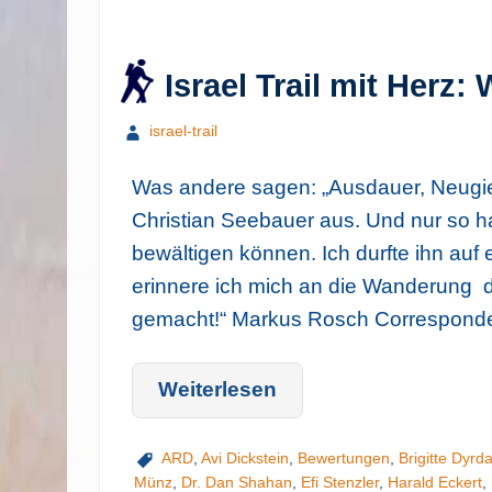
Israel Trail mit Herz
israel-trail
Was andere sagen: „Ausdauer, Neugie
Christian Seebauer aus. Und nur so hat
bewältigen können. Ich durfte ihn auf
erinnere ich mich an die Wanderung d
gemacht!“ Markus Rosch Corresponde
Weiterlesen
ARD
,
Avi Dickstein
,
Bewertungen
,
Brigitte Dyrd
Münz
,
Dr. Dan Shahan
,
Efi Stenzler
,
Harald Eckert
,