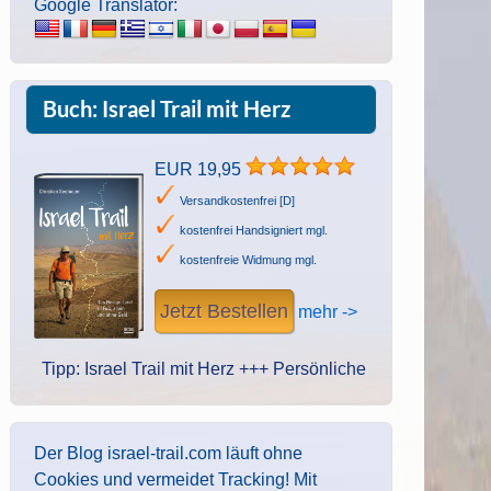
Google Translator:
Buch: Israel Trail mit Herz
EUR 19,95
Versandkostenfrei [D]
kostenfrei Handsigniert mgl.
kostenfreie Widmung mgl.
Jetzt Bestellen
mehr ->
p: Israel Trail mit Herz +++ Persönliche Widmung des Autors. Ha
Der Blog israel-trail.com läuft ohne
Cookies und vermeidet Tracking! Mit