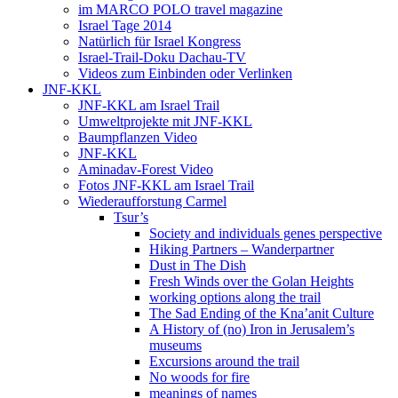
im MARCO POLO travel magazine
Israel Tage 2014
Natürlich für Israel Kongress
Israel-Trail-Doku Dachau-TV
Videos zum Einbinden oder Verlinken
JNF-KKL
JNF-KKL am Israel Trail
Umweltprojekte mit JNF-KKL
Baumpflanzen Video
JNF-KKL
Aminadav-Forest Video
Fotos JNF-KKL am Israel Trail
Wiederaufforstung Carmel
Tsur’s
Society and individuals genes perspective
Hiking Partners – Wanderpartner
Dust in The Dish
Fresh Winds over the Golan Heights
working options along the trail
The Sad Ending of the Kna’anit Culture
A History of (no) Iron in Jerusalem’s
museums
Excursions around the trail
No woods for fire
meanings of names