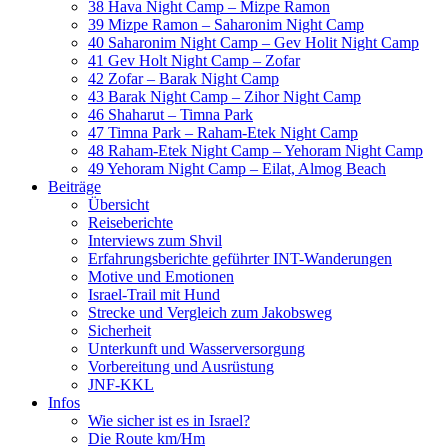
38 Hava Night Camp – Mizpe Ramon
39 Mizpe Ramon – Saharonim Night Camp
40 Saharonim Night Camp – Gev Holit Night Camp
41 Gev Holt Night Camp – Zofar
42 Zofar – Barak Night Camp
43 Barak Night Camp – Zihor Night Camp
46 Shaharut – Timna Park
47 Timna Park – Raham-Etek Night Camp
48 Raham-Etek Night Camp – Yehoram Night Camp
49 Yehoram Night Camp – Eilat, Almog Beach
Beiträge
Übersicht
Reiseberichte
Interviews zum Shvil
Erfahrungsberichte geführter INT-Wanderungen
Motive und Emotionen
Israel-Trail mit Hund
Strecke und Vergleich zum Jakobsweg
Sicherheit
Unterkunft und Wasserversorgung
Vorbereitung und Ausrüstung
JNF-KKL
Infos
Wie sicher ist es in Israel?
Die Route km/Hm