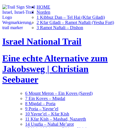
HOME
Norden
1 Kibbuz Dan – Tel Hai (Kfar Giladi)
2 Kfar Giladi – Ramot Naftali (Yesha Fort)
3 Ramot Naftali – Dishon
Israel National Trail
Eine echte Alternative zum
Jakobsweg | Christian
Seebauer
6 Mount Meron – Ein Koves (Saved)
7 Ein Koves – Migdal
8 Migdal – Poria
9 Poria – Yavne’el
10 Yavne’el – Kfar Kish
11 Kfar Kish – Mashad, Nazareth
14 Usufia – Nahal Me’arot