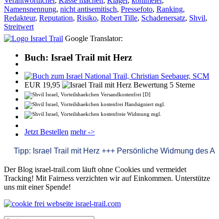
Verantwortlicher
,
Kasse machen
,
Kläger
,
kohlmeier
,
Namensnennung
,
nicht antisemitisch
,
Pressefoto
,
Ranking
,
Redakteur
,
Reputation
,
Risiko
,
Robert Tille
,
Schadenersatz
,
Shvil
,
Streitwert
Google Translator:
Buch: Israel Trail mit Herz
EUR 19,95
Versandkostenfrei [D]
kostenfrei Handsigniert mgl.
kostenfreie Widmung mgl.
Jetzt Bestellen
mehr ->
Tipp: Israel Trail mit Herz +++ Persönliche Widmung des Autors.
Der Blog israel-trail.com läuft ohne Cookies und vermeidet
Tracking! Mit Fairness verzichten wir auf Einkommen. Unterstütze
uns mit einer Spende!