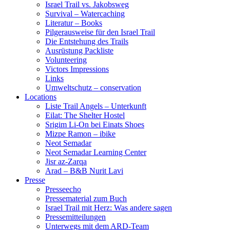
Israel Trail vs. Jakobsweg
Survival – Watercaching
Literatur – Books
Pilgerausweise für den Israel Trail
Die Entstehung des Trails
Ausrüstung Packliste
Volunteering
Victors Impressions
Links
Umweltschutz – conservation
Locations
Liste Trail Angels – Unterkunft
Eilat: The Shelter Hostel
Srigim Li-On bei Einats Shoes
Mizpe Ramon – ibike
Neot Semadar
Neot Semadar Learning Center
Jisr az-Zarqa
Arad – B&B Nurit Lavi
Presse
Presseecho
Pressematerial zum Buch
Israel Trail mit Herz: Was andere sagen
Pressemitteilungen
Unterwegs mit dem ARD-Team