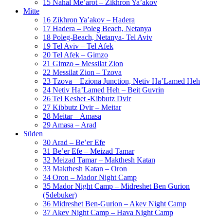
15 Nahal Me’arot – Zikhron Ya’akov
Mitte
16 Zikhron Ya’akov – Hadera
17 Hadera – Poleg Beach, Netanya
18 Poleg-Beach, Netanya- Tel Aviv
19 Tel Aviv – Tel Afek
20 Tel Afek – Gimzo
21 Gimzo – Messilat Zion
22 Messilat Zion – Tzova
23 Tzova – Eziona Junction, Netiv Ha’Lamed Heh
24 Netiv Ha’Lamed Heh – Beit Guvrin
26 Tel Keshet -Kibbutz Dvir
27 Kibbutz Dvir – Meitar
28 Meitar – Amasa
29 Amasa – Arad
Süden
30 Arad – Be’er Efe
31 Be’er Efe – Meizad Tamar
32 Meizad Tamar – Makthesh Katan
33 Makthesh Katan – Oron
34 Oron – Mador Night Camp
35 Mador Night Camp – Midreshet Ben Gurion
(Sdebuker)
36 Midreshet Ben-Gurion – Akev Night Camp
37 Akev Night Camp – Hava Night Camp